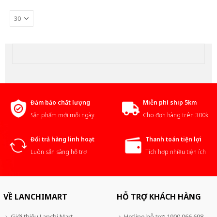
Đảm bảo chất lượng
Miễn phí ship 5km
Sản phẩm mới mỗi ngày
Cho đơn hàng trên 300k
Đổi trả hàng linh hoạt
Thanh toán tiện lợi
Luôn sẵn sàng hỗ trợ
Tích hợp nhiều tiện ích
VỀ LANCHIMART
HỖ TRỢ KHÁCH HÀNG
Giới thiệu Lanchi Mart
Hotline hỗ trợ: 1900 066 698