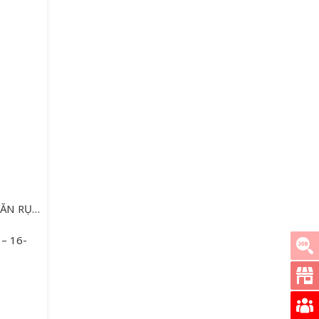
DẦU GỘI PANTENE 650G NGĂN RỤNG TÓC
 – 16-