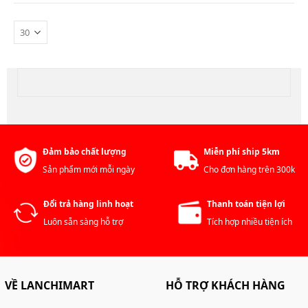
Đảm bảo chất lượng
Miễn phí ship 5km
Sản phẩm mới mỗi ngày
Cho đơn hàng trên 300k
Đổi trả hàng linh hoạt
Thanh toán tiện lợi
Luôn sẵn sàng hỗ trợ
Tích hợp nhiều tiện ích
VỀ LANCHIMART
HỖ TRỢ KHÁCH HÀNG