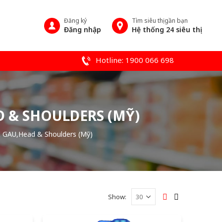
Đăng ký
Tìm siêu thị gần bạn
Đăng nhập
Hệ thống 24 siêu thị
Hotline: 1900 066 698
D & SHOULDERS (MỸ)
GAU,Head & Shoulders (Mỹ)
Show: