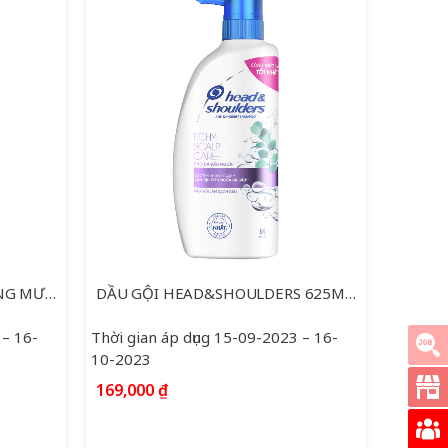
DẦU GỘI H&S SUÔN MỀM ÓNG MƯỢT 625ML
DẦU GỘI HEAD&SHOULDERS 625ML DA DẦU NGỨA
 – 16-
Thời gian áp dụng 15-09-2023 – 16-
10-2023
169,000
₫