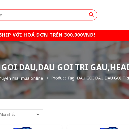
SHIP VỚI HOÁ ĐƠN TRÊN 300.000VNĐ!
 GOI DAU,DAU GOI TRI GAU,HEA
uyến mãi mua online
Product Tag -
DAU GOI DAU,DAU GOI TRI 