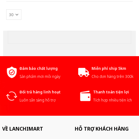
Đảm bảo chất lượng
Miễn phí ship 5km
Sản phẩm mới mỗi ngày
Cho đơn hàng trên 300k
Đổi trả hàng linh hoạt
Thanh toán tiện lợi
Luôn sẵn sàng hỗ trợ
Tích hợp nhiều tiện ích
VỀ LANCHIMART
HỖ TRỢ KHÁCH HÀNG