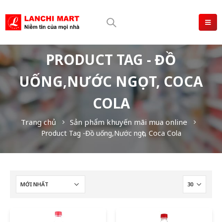
PRODUCT TAG - ĐỒ
UỐNG,NƯỚC NGỌT, COCA
COLA
Trang chủ
Sản phẩm khuyến mãi mua online
Product Tag -
Đồ uống,Nước ngọt, Coca Cola