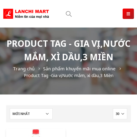
PRODUCT TAG - GIA VỊ,NƯỚC
MẮM, XÌ DẦU,3 MIỀN
Trang chủ
Sản phẩm khuyến mãi mua online
Product Tag -
Gia vị,Nước mắm, xì dầu,3 Miền