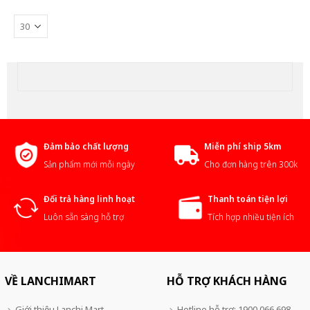
Đảm bảo chất lượng
Miễn phí ship 5km
Sản phẩm mới mỗi ngày
Cho đơn hàng trên 300k
Đổi trả hàng linh hoạt
Thanh toán tiện lợi
Luôn sẵn sàng hỗ trợ
Tích hợp nhiều tiện ích
VỀ LANCHIMART
HỖ TRỢ KHÁCH HÀNG
Giới thiệu Lanchi Mart
Hotline hỗ trợ: 1900 066 698