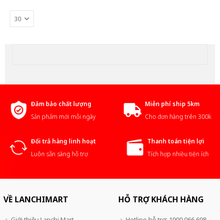
Đảm bảo chất lượng
Miễn phí ship 5km
Sản phẩm mới mỗi ngày
Cho đơn hàng trên 300k
Đổi trả hàng linh hoạt
Thanh toán tiện lợi
Luôn sẵn sàng hỗ trợ
Tích hợp nhiều tiện ích
VỀ LANCHIMART
HỖ TRỢ KHÁCH HÀNG
Giới thiệu Lanchi Mart
Hotline hỗ trợ: 1900 066 698