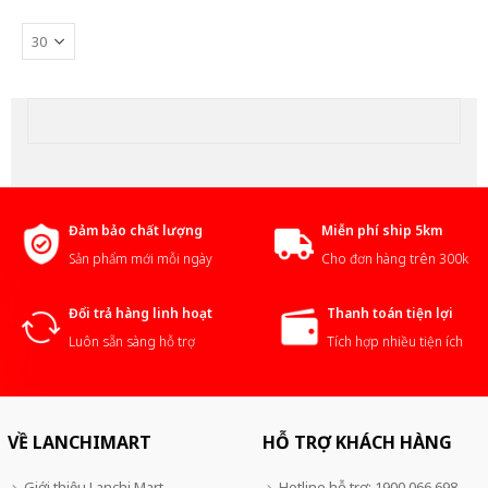
Đảm bảo chất lượng
Miễn phí ship 5km
Sản phẩm mới mỗi ngày
Cho đơn hàng trên 300k
Đổi trả hàng linh hoạt
Thanh toán tiện lợi
Luôn sẵn sàng hỗ trợ
Tích hợp nhiều tiện ích
VỀ LANCHIMART
HỖ TRỢ KHÁCH HÀNG
Giới thiệu Lanchi Mart
Hotline hỗ trợ: 1900 066 698