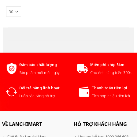
Đảm bảo chất lượng
Miễn phí ship 5km
Sản phẩm mới mỗi ngày
Cho đơn hàng trên 300k
Đổi trả hàng linh hoạt
Thanh toán tiện lợi
Luôn sẵn sàng hỗ trợ
Tích hợp nhiều tiện ích
VỀ LANCHIMART
HỖ TRỢ KHÁCH HÀNG
Giới thiệu Lanchi Mart
Hotline hỗ trợ: 1900 066 698