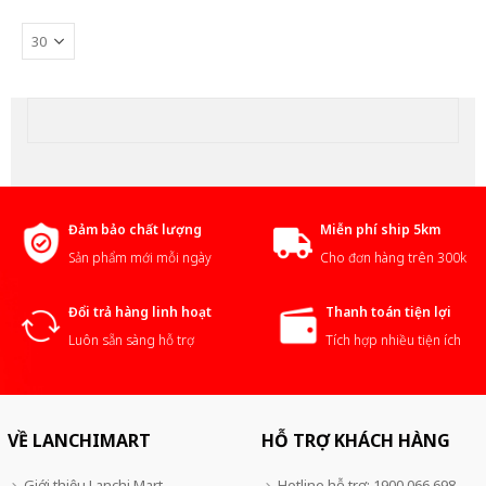
Đảm bảo chất lượng
Miễn phí ship 5km
Sản phẩm mới mỗi ngày
Cho đơn hàng trên 300k
Đổi trả hàng linh hoạt
Thanh toán tiện lợi
Luôn sẵn sàng hỗ trợ
Tích hợp nhiều tiện ích
VỀ LANCHIMART
HỖ TRỢ KHÁCH HÀNG
Giới thiệu Lanchi Mart
Hotline hỗ trợ: 1900 066 698