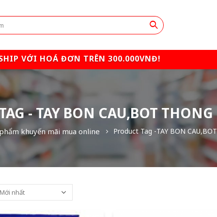
SHIP VỚI HOÁ ĐƠN TRÊN 300.000VNĐ!
TAG - TAY BON CAU,BOT THONG
 phẩm khuyến mãi mua online
Product Tag -
TAY BON CAU,BO