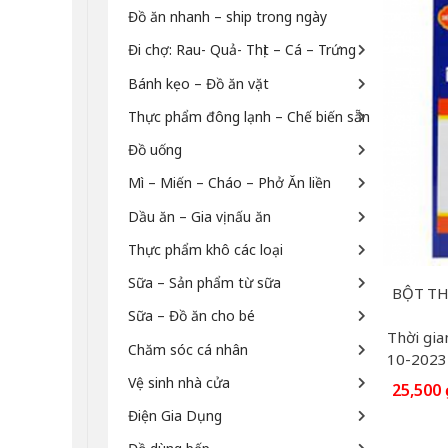
Đồ ăn nhanh – ship trong ngày
Đi chợ: Rau- Quả- Thịt – Cá – Trứng
Bánh kẹo – Đồ ăn vặt
Thực phẩm đông lạnh – Chế biến sẵn
Đồ uống
Mì – Miến – Cháo – Phở Ăn liền
Dầu ăn – Gia vị nấu ăn
Thực phẩm khô các loại
Sữa – Sản phẩm từ sữa
BỘT TH
Sữa – Đồ ăn cho bé
Thời gia
Chăm sóc cá nhân
10-2023
Vệ sinh nhà cửa
25,500
Điện Gia Dụng