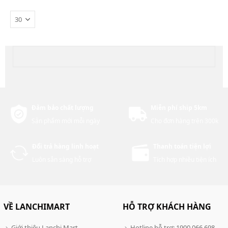
Đảm bảo chất lượng
Miễn phí ship 5km
Sản phẩm mới mỗi ngày
Cho đơn hàng trên 300k
Đổi trả hàng linh hoạt
Thanh toán tiện lợi
Luôn sẵn sàng hỗ trợ
Tích hợp nhiều tiện ích
VỀ LANCHIMART
HỖ TRỢ KHÁCH HÀNG
Giới thiệu Lanchi Mart
Hotline hỗ trợ: 1900 066 698