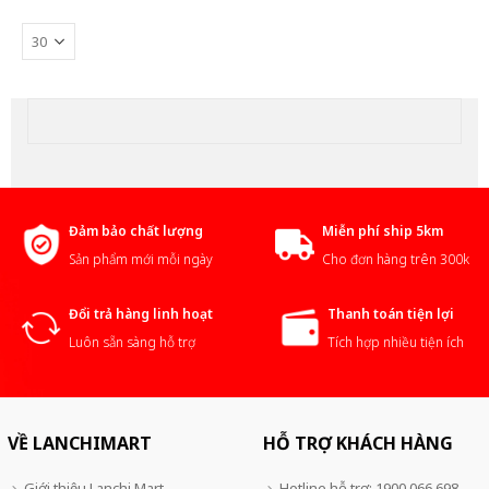
Đảm bảo chất lượng
Miễn phí ship 5km
Sản phẩm mới mỗi ngày
Cho đơn hàng trên 300k
Đổi trả hàng linh hoạt
Thanh toán tiện lợi
Luôn sẵn sàng hỗ trợ
Tích hợp nhiều tiện ích
VỀ LANCHIMART
HỖ TRỢ KHÁCH HÀNG
Giới thiệu Lanchi Mart
Hotline hỗ trợ: 1900 066 698