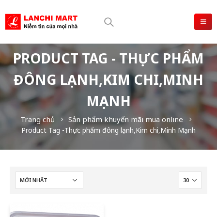
PRODUCT TAG - THỰC PHẨM
ĐÔNG LẠNH,KIM CHI,MINH
MẠNH
Trang chủ
Sản phẩm khuyến mãi mua online
Product Tag -
Thực phẩm đông lạnh,Kim chi,Minh Mạnh