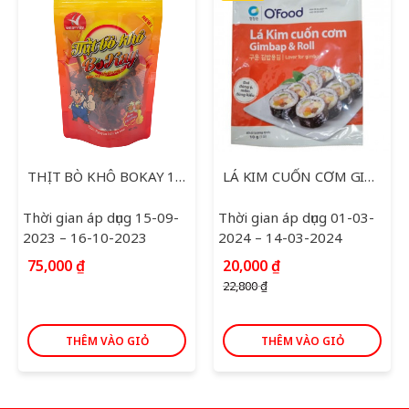
THỊT BÒ KHÔ BOKAY 120G
LÁ KIM CUỐN CƠM GIMBAB 10G
Thời gian áp dụng 15-09-
Thời gian áp dụng 01-03-
2023 – 16-10-2023
2024 – 14-03-2024
Giá
Giá
75,000
₫
20,000
₫
gốc
hiện
22,800
₫
là:
tại
22,800 ₫.
là:
20,000 ₫.
THÊM VÀO GIỎ
THÊM VÀO GIỎ