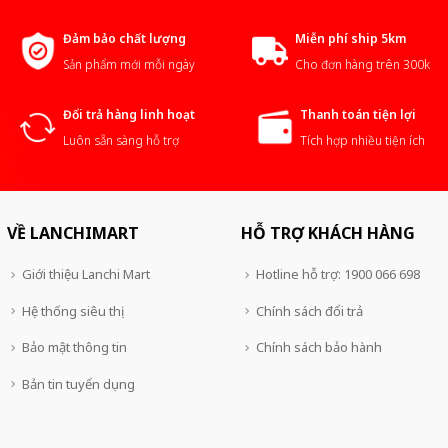
Đảm bảo chất lượng
Miễn phí ship 5km
Sản phẩm mới mỗi ngày
Cho đơn hàng trên 300k
Đổi trả hàng linh hoạt
Thanh toán tiện lợi
Luôn sẵn sàng hỗ trợ
Tích hợp nhiều tiện ích
VỀ LANCHIMART
HỖ TRỢ KHÁCH HÀNG
Giới thiệu Lanchi Mart
Hotline hỗ trợ: 1900 066 698
Hệ thống siêu thị
Chính sách đổi trả
Bảo mật thông tin
Chính sách bảo hành
Bản tin tuyển dụng