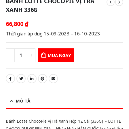
BÁNH LOTTE CHOCOPIE VỊ TRÀ
XANH 336G
66,800
₫
Thời gian áp dụng 15-09-2023 – 16-10-2023
MUA NGAY
MÔ TẢ
Bánh Lotte ChocoPie Vị Trà Xanh Hộp 12 Cái (336G) – LOTTE
CHOCO PIE GREEN TEA – Nhập khẩu HÀN QUỐC là sản phẩm