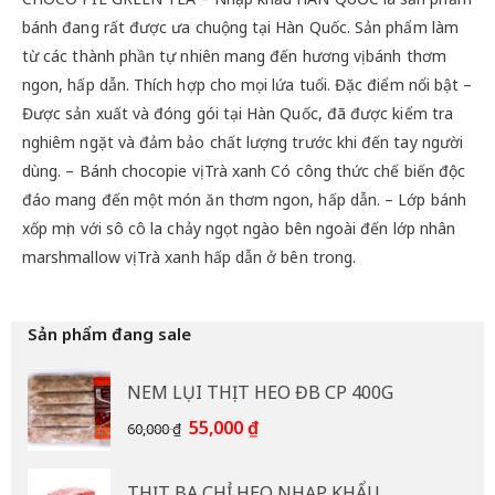
bánh đang rất được ưa chuộng tại Hàn Quốc. Sản phẩm làm
từ các thành phần tự nhiên mang đến hương vị bánh thơm
ngon, hấp dẫn. Thích hợp cho mọi lứa tuổi. Đặc điểm nổi bật –
Được sản xuất và đóng gói tại Hàn Quốc, đã được kiểm tra
nghiêm ngặt và đảm bảo chất lượng trước khi đến tay người
dùng. – Bánh chocopie vị Trà xanh Có công thức chế biến độc
đáo mang đến một món ăn thơm ngon, hấp dẫn. – Lớp bánh
xốp mịn với sô cô la chảy ngọt ngào bên ngoài đến lớp nhân
marshmallow vị Trà xanh hấp dẫn ở bên trong.
Sản phẩm đang sale
NEM LỤI THỊT HEO ĐB CP 400G
Giá
Giá
55,000
₫
60,000
₫
gốc
hiện
là:
tại
THỊT BA CHỈ HEO NHẠP KHẨU