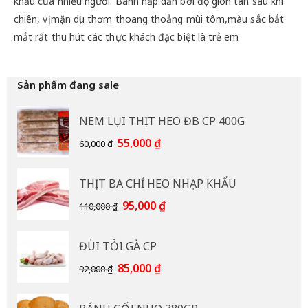
khẩu của nhiều người. Bánh hấp dẫn bởi độ giòn tan sau khi
chiên, vị mặn dịu thơm thoang thoảng mùi tôm,màu sắc bắt
mắt rất thu hút các thực khách đặc biệt là trẻ em
Sản phẩm đang sale
NEM LỤI THỊT HEO ĐB CP 400G
Giá
Giá
55,000
₫
60,000
₫
gốc
hiện
là:
tại
THỊT BA CHỈ HEO NHẠP KHẨU
60,000 ₫.
là:
55,000 ₫.
Giá
Giá
95,000
₫
110,000
₫
gốc
hiện
là:
tại
ĐÙI TỎI GÀ CP
110,000 ₫.
là:
95,000 ₫.
Giá
Giá
85,000
₫
92,000
₫
gốc
hiện
là:
tại