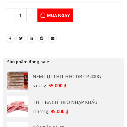
MUA NGAY
Sản phẩm đang sale
NEM LỤI THỊT HEO ĐB CP 400G
Giá
Giá
55,000
₫
60,000
₫
gốc
hiện
là:
tại
THỊT BA CHỈ HEO NHẠP KHẨU
60,000 ₫.
là:
55,000 ₫.
Giá
Giá
95,000
₫
110,000
₫
gốc
hiện
là:
tại