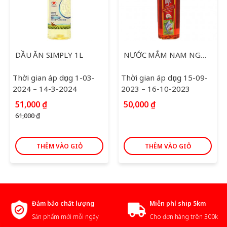
DẦU ĂN SIMPLY 1L
NƯỚC MẮM NAM NGƯ 750ML
Thời gian áp dụng 1-03-
Thời gian áp dụng 15-09-
2024 – 14-3-2024
2023 – 16-10-2023
Giá
Giá
51,000
₫
50,000
₫
gốc
hiện
61,000
₫
là:
tại
61,000 ₫.
là:
51,000 ₫.
THÊM VÀO GIỎ
THÊM VÀO GIỎ
Đảm bảo chất lượng
Miễn phí ship 5km
Sản phẩm mới mỗi ngày
Cho đơn hàng trên 300k