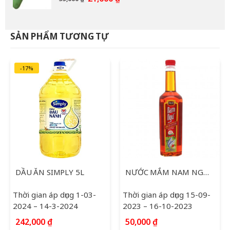
gốc
hiện
là:
tại
33,000 ₫.
là:
SẢN PHẨM TƯƠNG TỰ
21,000 ₫.
-17%
DẦU ĂN SIMPLY 5L
NƯỚC MẮM NAM NGƯ 750ML
Thời gian áp dụng 1-03-
Thời gian áp dụng 15-09-
2024 – 14-3-2024
2023 – 16-10-2023
Giá
Giá
242,000
₫
50,000
₫