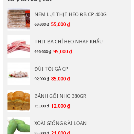
NEM LỤI THỊT HEO ĐB CP 400G
Giá
Giá
55,000
₫
60,000
₫
gốc
hiện
là:
tại
THỊT BA CHỈ HEO NHẠP KHẨU
60,000 ₫.
là:
55,000 ₫.
Giá
Giá
95,000
₫
110,000
₫
gốc
hiện
là:
tại
ĐÙI TỎI GÀ CP
110,000 ₫.
là:
95,000 ₫.
Giá
Giá
85,000
₫
92,000
₫
gốc
hiện
là:
tại
BÁNH GỐI NHO 380GR
92,000 ₫.
là:
85,000 ₫.
Giá
Giá
12,000
₫
15,000
₫
gốc
hiện
là:
tại
XOÀI GIỐNG ĐÀI LOAN
15,000 ₫.
là:
12,000 ₫.
Giá
Giá
21,000
₫
33,000
₫