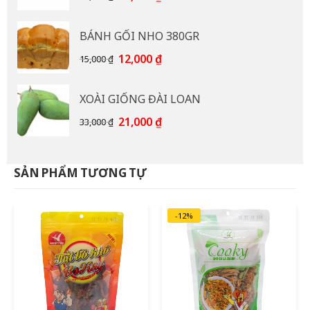
gốc
hiện
là:
tại
BÁNH GỐI NHO 380GR
92,000 ₫.
là:
85,000 ₫.
Giá
Giá
12,000
₫
15,000
₫
gốc
hiện
là:
tại
XOÀI GIỐNG ĐÀI LOAN
15,000 ₫.
là:
12,000 ₫.
Giá
Giá
21,000
₫
33,000
₫
gốc
hiện
là:
tại
33,000 ₫.
là:
SẢN PHẨM TƯƠNG TỰ
21,000 ₫.
-12%