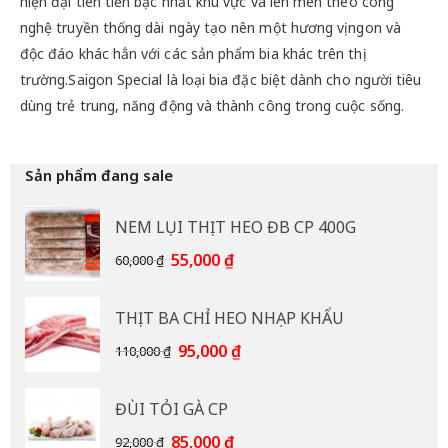
hiện đại tiên tiến bậc nhất khu vực và lên men theo công
nghệ truyền thống dài ngày tạo nên một hương vị ngon và
độc đáo khác hẳn với các sản phẩm bia khác trên thị
trường.Saigon Special là loại bia đặc biệt dành cho người tiêu
dùng trẻ trung, năng động và thành công trong cuộc sống.
Sản phẩm đang sale
NEM LỤI THỊT HEO ĐB CP 400G
Giá
Giá
55,000
₫
60,000
₫
gốc
hiện
là:
tại
THỊT BA CHỈ HEO NHẠP KHẨU
60,000 ₫.
là:
55,000 ₫.
Giá
Giá
95,000
₫
110,000
₫
gốc
hiện
là:
tại
ĐÙI TỎI GÀ CP
110,000 ₫.
là:
95,000 ₫.
Giá
Giá
85,000
₫
92,000
₫