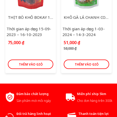
THỊT BÒ KHÔ BOKAY 120G
KHÔ GÀ LÁ CHANH COOKY 150G
Thời gian áp dụng 15-09-
Thời gian áp dụng 1-03-
2023 – 16-10-2023
2024 – 14-3-2024
Giá
Giá
75,000
₫
51,000
₫
gốc
hiện
58,000
₫
là:
tại
58,000 ₫.
là:
51,000 ₫.
THÊM VÀO GIỎ
THÊM VÀO GIỎ
Đảm bảo chất lượng
Miễn phí ship 5km
Sản phẩm mới mỗi ngày
Cho đơn hàng trên 300k
Đổi trả hàng linh hoạt
Thanh toán tiện lợi