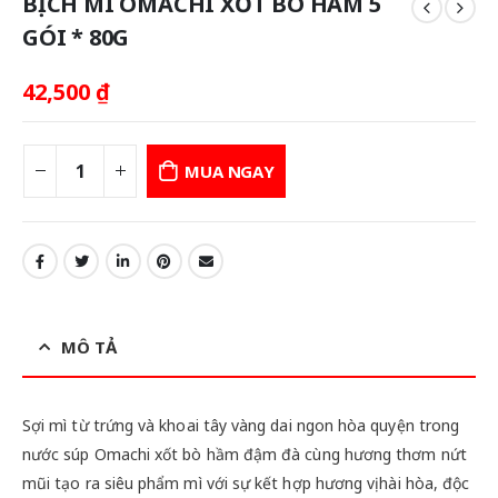
BỊCH MÌ OMACHI XỐT BÒ HẦM 5
GÓI * 80G
42,500
₫
MUA NGAY
MÔ TẢ
Sợi mì từ trứng và khoai tây vàng dai ngon hòa quyện trong
nước súp Omachi xốt bò hầm đậm đà cùng hương thơm nứt
mũi tạo ra siêu phẩm mì với sự kết hợp hương vị hài hòa, độc