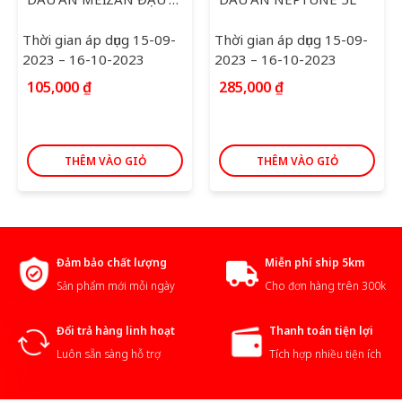
Thời gian áp dụng 15-09-
Thời gian áp dụng 15-09-
2023 – 16-10-2023
2023 – 16-10-2023
105,000
₫
285,000
₫
THÊM VÀO GIỎ
THÊM VÀO GIỎ
Đảm bảo chất lượng
Miễn phí ship 5km
Sản phẩm mới mỗi ngày
Cho đơn hàng trên 300k
Đổi trả hàng linh hoạt
Thanh toán tiện lợi
Luôn sẵn sàng hỗ trợ
Tích hợp nhiều tiện ích