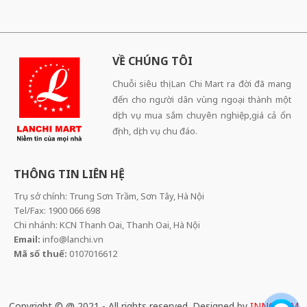
VỀ CHÚNG TÔI
Chuỗi siêu thị Lan Chi Mart ra đời đã mang
đến cho người dân vùng ngoại thành một
dịch vụ mua sắm chuyên nghiệp,giá cả ổn
định, dịch vụ chu đáo.
THÔNG TIN LIÊN HỆ
Trụ sở chính: Trung Sơn Trầm, Sơn Tây, Hà Nội
Tel/Fax: 1900 066 698
Chi nhánh: KCN Thanh Oai, Thanh Oai, Hà Nội
Email:
info@lanchi.vn
Mã số thuế:
0107016612
Copyright © @ 2021 - All rights reserved. Designed by
INNOCOM