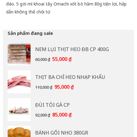
đáo. 5 gói mì khoai tây Omachi xốt bò hầm 80g tiện lợi, hấp
dẫn không thể chối từ
Sản phẩm đang sale
NEM LỤI THỊT HEO ĐB CP 400G
Giá
Giá
55,000
₫
60,000
₫
gốc
hiện
là:
tại
THỊT BA CHỈ HEO NHẠP KHẨU
60,000 ₫.
là:
55,000 ₫.
Giá
Giá
95,000
₫
110,000
₫
gốc
hiện
là:
tại
ĐÙI TỎI GÀ CP
110,000 ₫.
là:
95,000 ₫.
Giá
Giá
85,000
₫
92,000
₫
gốc
hiện
là:
tại
BÁNH GỐI NHO 380GR
92,000 ₫.
là: