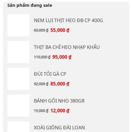
Sản phẩm đang sale
NEM LỤI THỊT HEO ĐB CP 400G
Giá
Giá
55,000
₫
60,000
₫
gốc
hiện
là:
tại
THỊT BA CHỈ HEO NHẠP KHẨU
60,000 ₫.
là:
55,000 ₫.
Giá
Giá
95,000
₫
110,000
₫
gốc
hiện
là:
tại
ĐÙI TỎI GÀ CP
110,000 ₫.
là:
95,000 ₫.
Giá
Giá
85,000
₫
92,000
₫
gốc
hiện
là:
tại
BÁNH GỐI NHO 380GR
92,000 ₫.
là:
85,000 ₫.
Giá
Giá
12,000
₫
15,000
₫
gốc
hiện
là:
tại
XOÀI GIỐNG ĐÀI LOAN
15,000 ₫.
là: