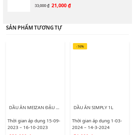
12,000 ₫.
Giá
Giá
21,000
₫
33,000
₫
gốc
hiện
là:
tại
33,000 ₫.
là:
SẢN PHẨM TƯƠNG TỰ
21,000 ₫.
-16%
DẦU ĂN MEIZAN ĐẬU NÀNH 5L
DẦU ĂN SIMPLY 1L
Thời gian áp dụng 15-09-
Thời gian áp dụng 1-03-
2023 – 16-10-2023
2024 – 14-3-2024