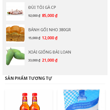
là:
tại
ĐÙI TỎI GÀ CP
110,000 ₫.
là:
95,000 ₫.
Giá
Giá
85,000
₫
92,000
₫
gốc
hiện
là:
tại
BÁNH GỐI NHO 380GR
92,000 ₫.
là:
85,000 ₫.
Giá
Giá
12,000
₫
15,000
₫
gốc
hiện
là:
tại
XOÀI GIỐNG ĐÀI LOAN
15,000 ₫.
là:
12,000 ₫.
Giá
Giá
21,000
₫
33,000
₫
gốc
hiện
là:
tại
33,000 ₫.
là:
SẢN PHẨM TƯƠNG TỰ
21,000 ₫.