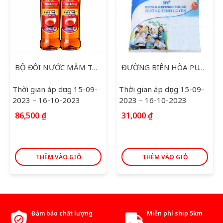
BỘ ĐÔI NƯỚC MẮM THÁI LONG 750ML
ĐƯỜNG BIÊN HÒA PURE CÀNH MAI 1KG
Thời gian áp dụng 15-09-
Thời gian áp dụng 15-09-
2023 – 16-10-2023
2023 – 16-10-2023
86,500
₫
31,000
₫
THÊM VÀO GIỎ
THÊM VÀO GIỎ
Đảm bảo chất lượng
Miễn phí ship 5km