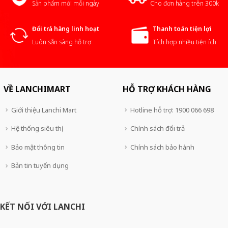
Sản phẩm mới mỗi ngày
Cho đơn hàng trên 300k
Đổi trả hàng linh hoạt
Thanh toán tiện lợi
Luôn sẵn sàng hỗ trợ
Tích hợp nhiều tiện ích
VỀ LANCHIMART
HỖ TRỢ KHÁCH HÀNG
Giới thiệu Lanchi Mart
Hotline hỗ trợ: 1900 066 698
Hệ thống siêu thị
Chính sách đổi trả
Bảo mật thông tin
Chính sách bảo hành
Bản tin tuyển dụng
KẾT NỐI VỚI LANCHI