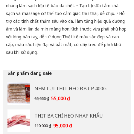
nhàng làm sạch lớp tế bào da chết. • Tạo bọt sữa tắm chà
sạch và massage cơ thể tạo cảm giác thư thái, dễ chịu. • Hỗ
trợ các tinh chất thấm sâu vào da, làm tăng hiệu quả dưỡng
ẩm và làm làn da mịn màng hơn.Kích thước vừa phải phù hợp
với lòng bàn tay, dễ sử dụng.Thiết kế màu sắc đẹp và cao
cấp, màu sắc hiện đại và bắt mắt, có dây treo để phơi khô
sau khi sử dụng.
Sản phẩm đang sale
NEM LỤI THỊT HEO ĐB CP 400G
Giá
Giá
55,000
₫
60,000
₫
gốc
hiện
là:
tại
THỊT BA CHỈ HEO NHẠP KHẨU
60,000 ₫.
là:
55,000 ₫.
Giá
Giá
95,000
₫
110,000
₫
gốc
hiện