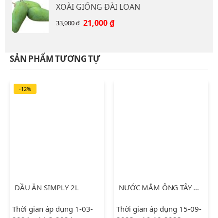
XOÀI GIỐNG ĐÀI LOAN
15,000 ₫.
là:
12,000 ₫.
Giá
Giá
21,000
₫
33,000
₫
gốc
hiện
là:
tại
33,000 ₫.
là:
SẢN PHẨM TƯƠNG TỰ
21,000 ₫.
-12%
DẦU ĂN SIMPLY 2L
NƯỚC MẮM ÔNG TÂY 900ML
Thời gian áp dụng 1-03-
Thời gian áp dụng 15-09-