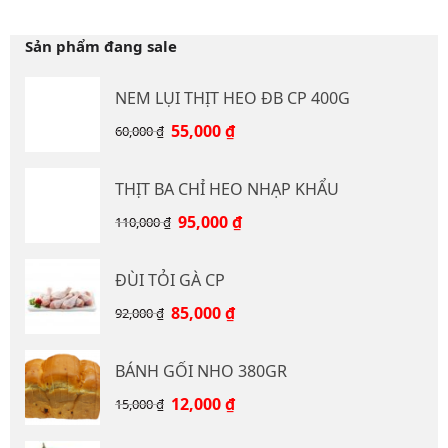
Sản phẩm đang sale
NEM LỤI THỊT HEO ĐB CP 400G
Giá
Giá
55,000
₫
60,000
₫
gốc
hiện
là:
tại
THỊT BA CHỈ HEO NHẠP KHẨU
60,000 ₫.
là:
55,000 ₫.
Giá
Giá
95,000
₫
110,000
₫
gốc
hiện
là:
tại
ĐÙI TỎI GÀ CP
110,000 ₫.
là:
95,000 ₫.
Giá
Giá
85,000
₫
92,000
₫
gốc
hiện
là:
tại
BÁNH GỐI NHO 380GR
92,000 ₫.
là:
85,000 ₫.
Giá
Giá
12,000
₫
15,000
₫
gốc
hiện
là:
tại