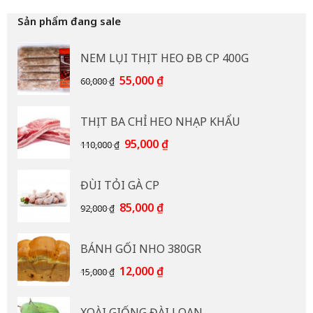
Sản phẩm đang sale
NEM LỤI THỊT HEO ĐB CP 400G
Giá
Giá
55,000
₫
60,000
₫
gốc
hiện
là:
tại
THỊT BA CHỈ HEO NHẠP KHẨU
60,000 ₫.
là:
55,000 ₫.
Giá
Giá
95,000
₫
110,000
₫
gốc
hiện
là:
tại
ĐÙI TỎI GÀ CP
110,000 ₫.
là:
95,000 ₫.
Giá
Giá
85,000
₫
92,000
₫
gốc
hiện
là:
tại
BÁNH GỐI NHO 380GR
92,000 ₫.
là:
85,000 ₫.
Giá
Giá
12,000
₫
15,000
₫
gốc
hiện
là:
tại
XOÀI GIỐNG ĐÀI LOAN