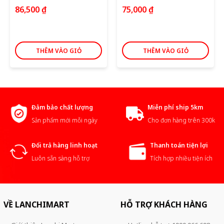
86,500
₫
75,000
₫
THÊM VÀO GIỎ
THÊM VÀO GIỎ
Đảm bảo chất lượng
Miễn phí ship 5km
Sản phẩm mới mỗi ngày
Cho đơn hàng trên 300k
Đổi trả hàng linh hoạt
Thanh toán tiện lợi
Luôn sẵn sàng hỗ trợ
Tích hợp nhiều tiện ích
VỀ LANCHIMART
HỖ TRỢ KHÁCH HÀNG