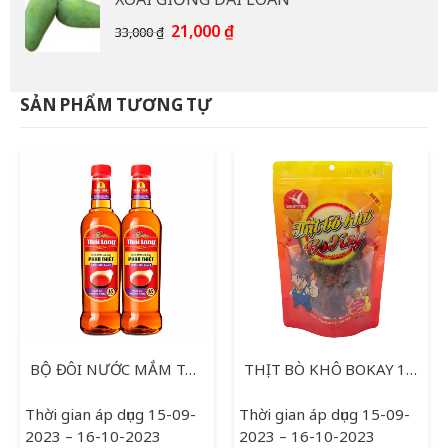
15,000 ₫.
là:
12,000 ₫.
Giá
Giá
21,000
₫
33,000
₫
gốc
hiện
là:
tại
33,000 ₫.
là:
SẢN PHẨM TƯƠNG TỰ
21,000 ₫.
BỘ ĐÔI NƯỚC MẮM THÁI LONG 750ML
THỊT BÒ KHÔ BOKAY 120G
Thời gian áp dụng 15-09-
Thời gian áp dụng 15-09-
2023 – 16-10-2023
2023 – 16-10-2023