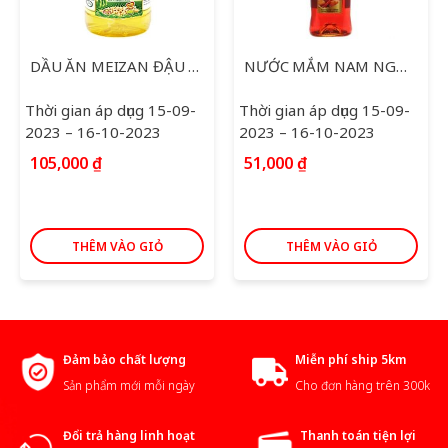
DẦU ĂN MEIZAN ĐẬU NÀNH 2L
NƯỚC MẮM NAM NGƯ NHÃN VÀNG 650ML
Thời gian áp dụng 15-09-
Thời gian áp dụng 15-09-
2023 – 16-10-2023
2023 – 16-10-2023
105,000
₫
51,000
₫
THÊM VÀO GIỎ
THÊM VÀO GIỎ
Đảm bảo chất lượng
Miễn phí ship 5km
Sản phẩm mới mỗi ngày
Cho đơn hàng trên 300k
Đổi trả hàng linh hoạt
Thanh toán tiện lợi