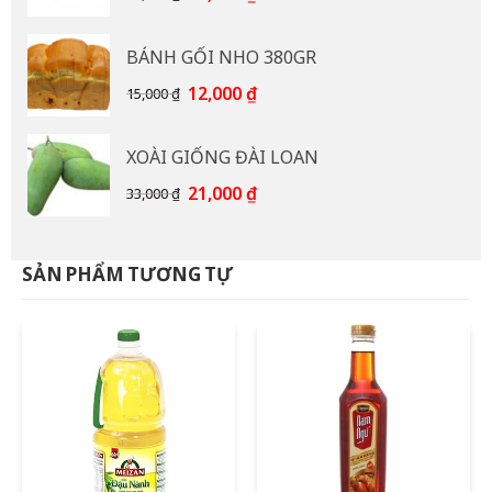
gốc
hiện
là:
tại
BÁNH GỐI NHO 380GR
92,000 ₫.
là:
85,000 ₫.
Giá
Giá
12,000
₫
15,000
₫
gốc
hiện
là:
tại
XOÀI GIỐNG ĐÀI LOAN
15,000 ₫.
là:
12,000 ₫.
Giá
Giá
21,000
₫
33,000
₫
gốc
hiện
là:
tại
33,000 ₫.
là:
SẢN PHẨM TƯƠNG TỰ
21,000 ₫.