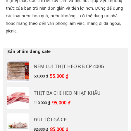
mặt vị giác. Các chi tiết tay cầm và ống hút giúp việc thưởng
thức của bạn trở nên đơn giản và tiện lợi hơn. Dùng để đựng
các loại nước hoa quả, nước khoáng… có thể dùng tại nhà
hoặc mang theo đến văn phòng làm việc, mang đi dã ngoại,
picnic…
Sản phẩm đang sale
NEM LỤI THỊT HEO ĐB CP 400G
Giá
Giá
55,000
₫
60,000
₫
gốc
hiện
là:
tại
THỊT BA CHỈ HEO NHẠP KHẨU
60,000 ₫.
là:
55,000 ₫.
Giá
Giá
95,000
₫
110,000
₫
gốc
hiện
là:
tại
ĐÙI TỎI GÀ CP
110,000 ₫.
là:
95,000 ₫.
Giá
Giá
85,000
₫
92,000
₫