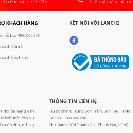
Cho đơn hàng trên 300k
Luôn sẵn sàng hỗ trợ
KẾT NỐI VỚI LANCHI
RỢ KHÁCH HÀNG
ne hỗ trợ: 1900 066 698
 sách đổi trả
h sách bảo hành
THÔNG TIN LIÊN HỆ
 ra đời đã mang đến
Trụ sở chính: Trung Sơn Trầm, Sơn Tây, Hà Nội
 thành một dịch vụ
Tel/Fax: 1900 066 698
cả ổn định, dịch vụ
Chi nhánh: KCN Thanh Oai, Thanh Oai, Hà Nội