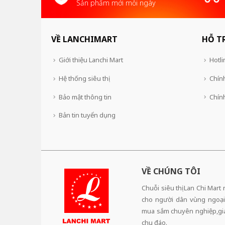
Sản phẩm mới mỗi ngày
VỀ LANCHIMART
HỖ T
Giới thiệu Lanchi Mart
Hotli
Hệ thống siêu thị
Chính
Bảo mật thông tin
Chín
Bản tin tuyển dụng
VỀ CHÚNG TÔI
Chuỗi siêu thị Lan Chi Mart
cho người dân vùng ngoại
mua sắm chuyên nghiệp,giá 
chu đáo.