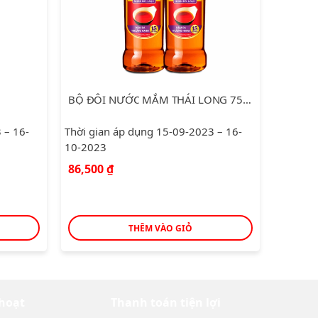
BỘ ĐÔI NƯỚC MẮM THÁI LONG 750ML
LÁ KI
 – 16-
Thời gian áp dụng 15-09-2023 – 16-
Thời gi
10-2023
03-202
Giá
86,500
₫
20,00
gốc
22,800
₫
là:
22,800
THÊM VÀO GIỎ
 hoạt
Thanh toán tiện lợi