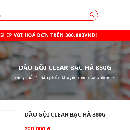
SHIP VỚI HOÁ ĐƠN TRÊN 300.000VNĐ!
DẦU GỘI CLEAR BẠC HÀ 880G
Trang chủ
Sản phẩm khuyến mãi mua online
DẦU GỘI CLEAR BẠC HÀ 880G
220,000
₫