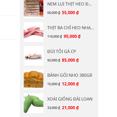
NEM LỤI THỊT HEO ĐB CP 400G
Giá
Giá
55,000
₫
60,000
₫
gốc
hiện
là:
tại
THỊT BA CHỈ HEO NHẠP KHẨU
60,000 ₫.
là:
55,000 ₫.
Giá
Giá
95,000
₫
110,000
₫
gốc
hiện
là:
tại
ĐÙI TỎI GÀ CP
110,000 ₫.
là:
95,000 ₫.
Giá
Giá
85,000
₫
92,000
₫
gốc
hiện
là:
tại
BÁNH GỐI NHO 380GR
92,000 ₫.
là:
85,000 ₫.
Giá
Giá
12,000
₫
15,000
₫
gốc
hiện
là:
tại
XOÀI GIỐNG ĐÀI LOAN
15,000 ₫.
là:
12,000 ₫.
Giá
Giá
21,000
₫
33,000
₫
gốc
hiện