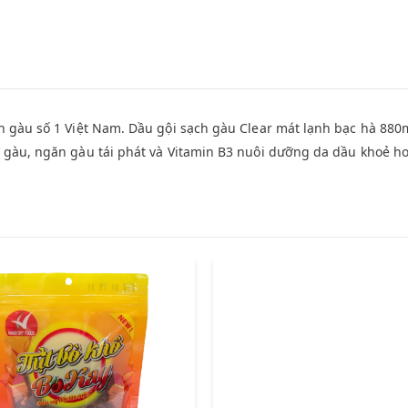
h gàu số 1 Việt Nam. Dầu gội sạch gàu Clear mát lạnh bạc hà 880m
g gàu, ngăn gàu tái phát và Vitamin B3 nuôi dưỡng da dầu khoẻ h