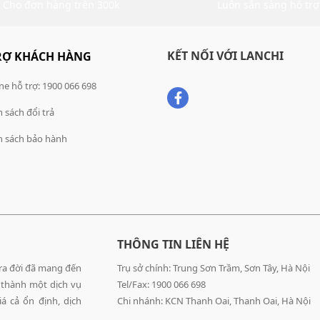
Cho đơn hàng trên 300k
Luôn sẵn sàng hỗ trợ
KẾT NỐI VỚI LANCHI
RỢ KHÁCH HÀNG
ne hỗ trợ: 1900 066 698
 sách đổi trả
h sách bảo hành
THÔNG TIN LIÊN HỆ
 ra đời đã mang đến
Trụ sở chính: Trung Sơn Trầm, Sơn Tây, Hà Nội
 thành một dịch vụ
Tel/Fax: 1900 066 698
á cả ổn định, dịch
Chi nhánh: KCN Thanh Oai, Thanh Oai, Hà Nội