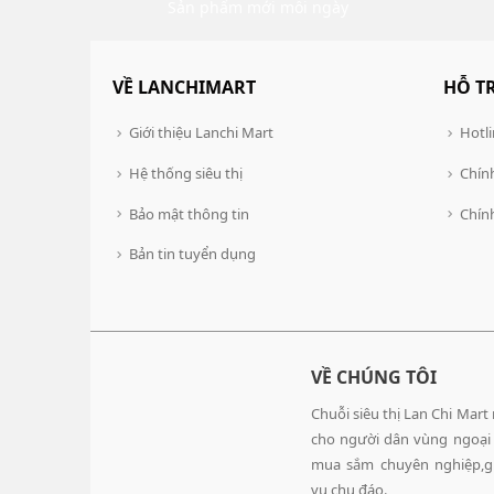
Sản phẩm mới mỗi ngày
VỀ LANCHIMART
HỖ T
Giới thiệu Lanchi Mart
Hotli
Hệ thống siêu thị
Chính
Bảo mật thông tin
Chín
Bản tin tuyển dụng
VỀ CHÚNG TÔI
Chuỗi siêu thị Lan Chi Mart
cho người dân vùng ngoại
mua sắm chuyên nghiệp,gi
vụ chu đáo.