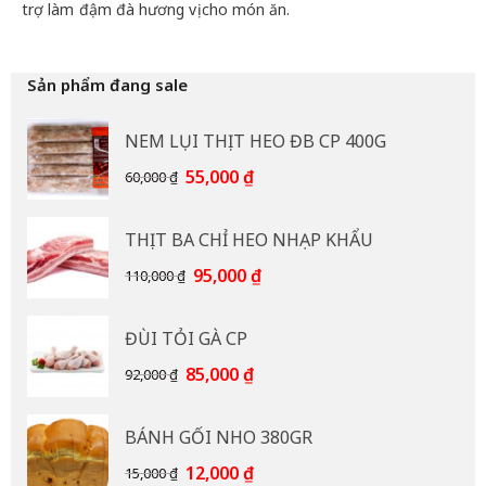
trợ làm đậm đà hương vị cho món ăn.
Sản phẩm đang sale
NEM LỤI THỊT HEO ĐB CP 400G
Giá
Giá
55,000
₫
60,000
₫
gốc
hiện
là:
tại
THỊT BA CHỈ HEO NHẠP KHẨU
60,000 ₫.
là:
55,000 ₫.
Giá
Giá
95,000
₫
110,000
₫
gốc
hiện
là:
tại
ĐÙI TỎI GÀ CP
110,000 ₫.
là:
95,000 ₫.
Giá
Giá
85,000
₫
92,000
₫
gốc
hiện
là:
tại
BÁNH GỐI NHO 380GR
92,000 ₫.
là:
85,000 ₫.
Giá
Giá
12,000
₫
15,000
₫