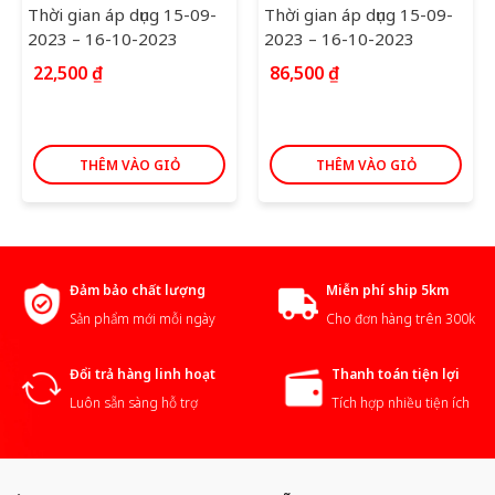
Thời gian áp dụng 15-09-
Thời gian áp dụng 15-09-
2023 – 16-10-2023
2023 – 16-10-2023
22,500
₫
86,500
₫
THÊM VÀO GIỎ
THÊM VÀO GIỎ
Đảm bảo chất lượng
Miễn phí ship 5km
Sản phẩm mới mỗi ngày
Cho đơn hàng trên 300k
Đổi trả hàng linh hoạt
Thanh toán tiện lợi
Luôn sẵn sàng hỗ trợ
Tích hợp nhiều tiện ích