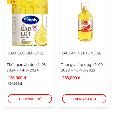
-6%
DẦU GẠO SIMPLY 2L
DẦU ĂN NEPTUNE 5L
Thời gian áp dụng 1-03-
Thời gian áp dụng 15-09-
2024 – 14-3-2024
2023 – 16-10-2023
Giá
Giá
126,000
₫
285,000
₫
gốc
hiện
134,000
₫
là:
tại
134,000 ₫.
là:
126,000 ₫.
THÊM VÀO GIỎ
THÊM VÀO GIỎ