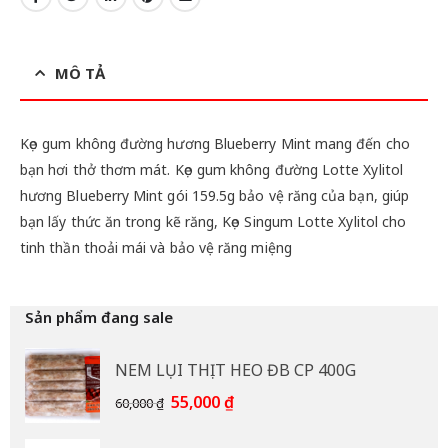
MÔ TẢ
Kẹo gum không đường hương Blueberry Mint mang đến cho
bạn hơi thở thơm mát. Kẹo gum không đường Lotte Xylitol
hương Blueberry Mint gói 159.5g bảo vệ răng của bạn, giúp
bạn lấy thức ăn trong kẽ răng, Kẹo Singum Lotte Xylitol cho
tinh thần thoải mái và bảo vệ răng miệng
Sản phẩm đang sale
NEM LỤI THỊT HEO ĐB CP 400G
Giá
Giá
55,000
₫
60,000
₫
gốc
hiện
là:
tại