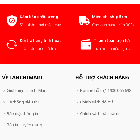
Đảm bảo chất lượng
Miễn phí ship 5km
Sản phẩm mới mỗi ngày
Cho đơn hàng trên 300k
Đổi trả hàng linh hoạt
Thanh toán tiện lợi
Luôn sẵn sàng hỗ trợ
Tích hợp nhiều tiện ích
VỀ LANCHIMART
HỖ TRỢ KHÁCH HÀNG
Giới thiệu Lanchi Mart
Hotline hỗ trợ: 1900 066 698
Hệ thống siêu thị
Chính sách đổi trả
Bảo mật thông tin
Chính sách bảo hành
Bản tin tuyển dụng