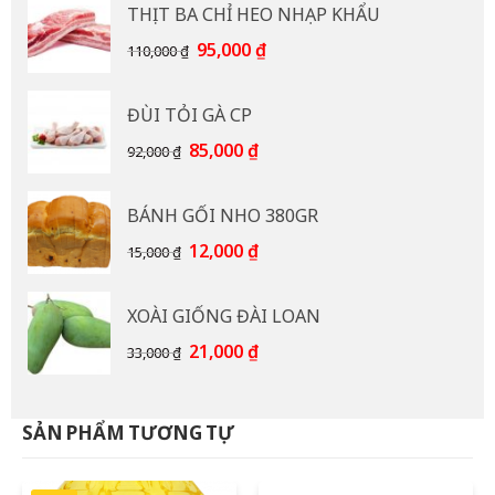
THỊT BA CHỈ HEO NHẠP KHẨU
60,000 ₫.
là:
55,000 ₫.
Giá
Giá
95,000
₫
110,000
₫
gốc
hiện
là:
tại
ĐÙI TỎI GÀ CP
110,000 ₫.
là:
95,000 ₫.
Giá
Giá
85,000
₫
92,000
₫
gốc
hiện
là:
tại
BÁNH GỐI NHO 380GR
92,000 ₫.
là:
85,000 ₫.
Giá
Giá
12,000
₫
15,000
₫
gốc
hiện
là:
tại
XOÀI GIỐNG ĐÀI LOAN
15,000 ₫.
là:
12,000 ₫.
Giá
Giá
21,000
₫
33,000
₫
gốc
hiện
là:
tại
33,000 ₫.
là:
SẢN PHẨM TƯƠNG TỰ
21,000 ₫.