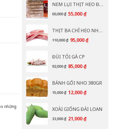
NEM LỤI THỊT HEO ĐB CP 400G
Giá
Giá
55,000
₫
60,000
₫
gốc
hiện
là:
tại
THỊT BA CHỈ HEO NHẠP KHẨU
60,000 ₫.
là:
55,000 ₫.
Giá
Giá
95,000
₫
110,000
₫
gốc
hiện
là:
tại
ĐÙI TỎI GÀ CP
110,000 ₫.
là:
95,000 ₫.
Giá
Giá
85,000
₫
92,000
₫
gốc
hiện
là:
tại
BÁNH GỐI NHO 380GR
92,000 ₫.
là:
85,000 ₫.
Giá
Giá
12,000
₫
15,000
₫
gốc
hiện
là:
tại
heo những
XOÀI GIỐNG ĐÀI LOAN
15,000 ₫.
là:
12,000 ₫.
Giá
Giá
21,000
₫
33,000
₫
gốc
hiện