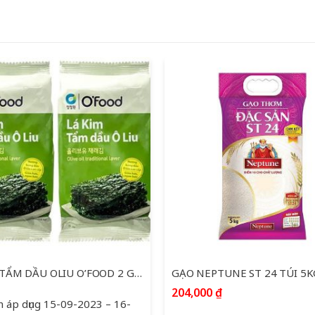
LÁ KIM TẨM DẦU OLIU O’FOOD 2 GÓI * 5 G
GẠO NEPTUNE ST 24 TÚI 5K
204,000
₫
n áp dụng 15-09-2023 – 16-