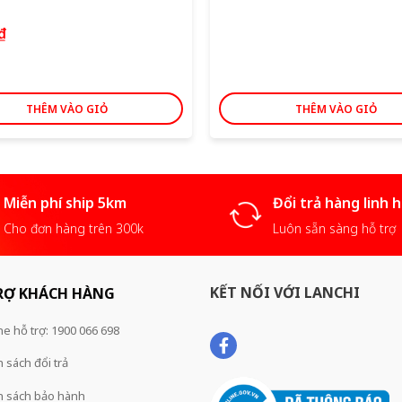
₫
THÊM VÀO GIỎ
THÊM VÀO GIỎ
Miễn phí ship 5km
Đổi trả hàng linh 
Cho đơn hàng trên 300k
Luôn sẵn sàng hỗ trợ
KẾT NỐI VỚI LANCHI
RỢ KHÁCH HÀNG
ne hỗ trợ: 1900 066 698
 sách đổi trả
h sách bảo hành