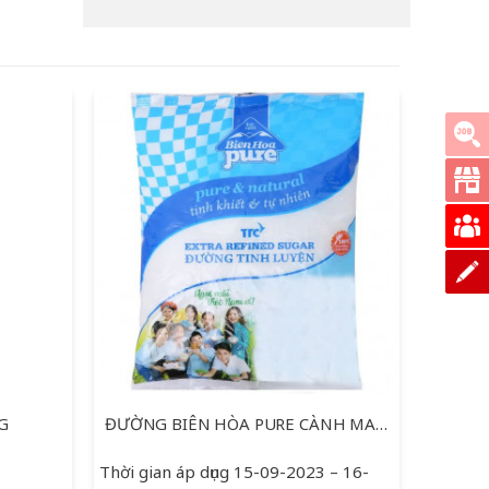
là:
tại
33,000 ₫.
là:
21,000 ₫.
G
ĐƯỜNG BIÊN HÒA PURE CÀNH MAI 1KG
DẦU Ă
Thời gian áp dụng 15-09-2023 – 16-
Thời gi