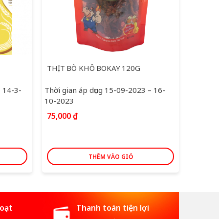
THỊT BÒ KHÔ BOKAY 120G
DẦU ĂN
– 14-3-
Thời gian áp dụng 15-09-2023 – 16-
Thời gi
10-2023
2024
Giá
75,000
₫
107,0
gốc
122,000
là:
122,00
THÊM VÀO GIỎ
hoạt
Thanh toán tiện lợi