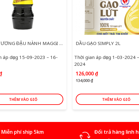
NƯỚC TƯƠNG ĐẬU NÀNH MAGGI 700ML
DẦU GẠO SIMPLY 2L
n áp dụng 15-09-2023 – 16-
Thời gian áp dụng 1-03-2024 
2024
Giá
Giá
₫
126,000
₫
gốc
hiện
134,000
₫
là:
tại
134,000 ₫.
là:
126,000 ₫.
THÊM VÀO GIỎ
THÊM VÀO GIỎ
Miễn phí ship 5km
Đổi trả hàng linh 