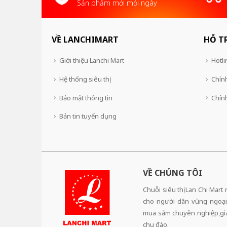
Sản phẩm mới mỗi ngày
VỀ LANCHIMART
HỖ T
Giới thiệu Lanchi Mart
Hotli
Hệ thống siêu thị
Chính
Bảo mật thông tin
Chín
Bản tin tuyển dụng
VỀ CHÚNG TÔI
Chuỗi siêu thị Lan Chi Mart
cho người dân vùng ngoại
mua sắm chuyên nghiệp,giá 
chu đáo.