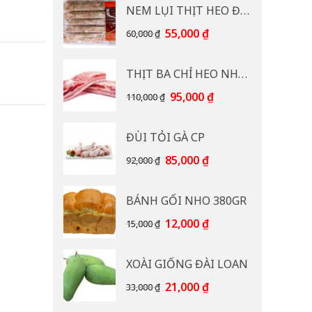
NEM LỤI THỊT HEO ĐB CP 400G
Giá
Giá
55,000
₫
60,000
₫
gốc
hiện
là:
tại
THỊT BA CHỈ HEO NHẠP KHẨU
60,000 ₫.
là:
55,000 ₫.
Giá
Giá
95,000
₫
110,000
₫
gốc
hiện
là:
tại
ĐÙI TỎI GÀ CP
110,000 ₫.
là:
95,000 ₫.
Giá
Giá
85,000
₫
92,000
₫
gốc
hiện
là:
tại
BÁNH GỐI NHO 380GR
92,000 ₫.
là:
85,000 ₫.
Giá
Giá
12,000
₫
15,000
₫
gốc
hiện
là:
tại
XOÀI GIỐNG ĐÀI LOAN
15,000 ₫.
là:
12,000 ₫.
Giá
Giá
21,000
₫
33,000
₫
gốc
hiện