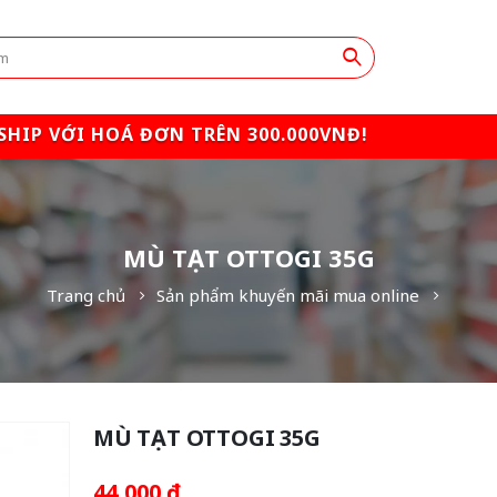
SHIP VỚI HOÁ ĐƠN TRÊN 300.000VNĐ!
MÙ TẠT OTTOGI 35G
Trang chủ
Sản phẩm khuyến mãi mua online
MÙ TẠT OTTOGI 35G
44,000
₫