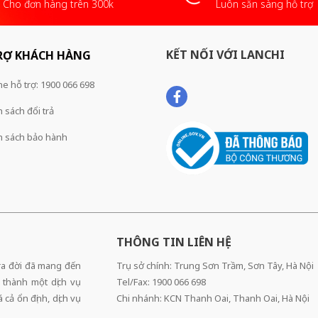
Cho đơn hàng trên 300k
Luôn sẵn sàng hỗ trợ
KẾT NỐI VỚI LANCHI
RỢ KHÁCH HÀNG
ne hỗ trợ: 1900 066 698
 sách đổi trả
h sách bảo hành
THÔNG TIN LIÊN HỆ
 ra đời đã mang đến
Trụ sở chính: Trung Sơn Trầm, Sơn Tây, Hà Nội
 thành một dịch vụ
Tel/Fax: 1900 066 698
cả ổn định, dịch vụ
Chi nhánh: KCN Thanh Oai, Thanh Oai, Hà Nội