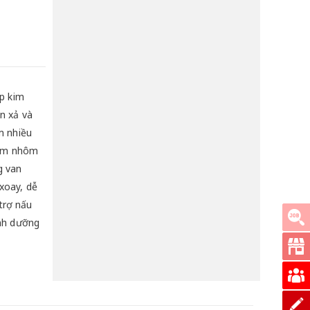
là:
tại
33,000 ₫.
là:
21,000 ₫.
ợp kim
n xả và
m nhiều
 kim nhôm
g van
xoay, dễ
trợ nấu
inh dưỡng