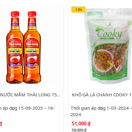
-12%
BỘ ĐÔI NƯỚC MẮM THÁI LONG 750ML
KHÔ GÀ LÁ CHANH COOKY 
n áp dụng 15-09-2023 – 16-
Thời gian áp dụng 1-03-2024 
2024
Giá
Giá
₫
51,000
₫
gốc
hiện
58,000
₫