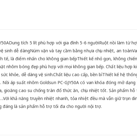
0ADung tích 5 lít phù hợp với gia đình 5-6 ngườiRuột nồi làm từ h
vệ sinh dễ dàngNúm vặn và tay cầm bằng nhựa chịu nhiệt, an toànVa
h tế, là điểm nhấn cho không gian bếpThiết kế nhỏ gọn, không chiế
ề mặt nhôm bóng đẹp phù hợp với mọi không gian bếp. Chất liệu hợp
 sức khỏe, dễ dàng vệ sinh.Chất liệu cao cấp, bền bỉThiết kế hệ thốn
àn. Nồi áp suất nhôm Goldsun PC-GJY50A có van khóa đóng mở dạng 
a, gioăng cao su chống tràn đổ thức ăn, chịu nhiệt tốt. Sản phẩm hỗ 
.Với khả năng truyền nhiệt nhanh, tỏa nhiệt đều mà vẫn giữ trọn d
đáng là sản phẩm hỗ trợ tối đa cho người nội trợ.