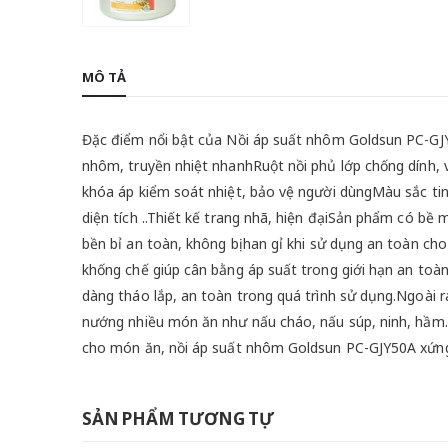
MÔ TẢ
Đặc điểm nổi bật của Nồi áp suất nhôm Goldsun PC-GJY5
nhôm, truyền nhiệt nhanhRuột nồi phủ lớp chống dính, 
khóa áp kiểm soát nhiệt, bảo vệ người dùngMàu sắc tin
diện tích ..Thiết kế trang nhã, hiện đạiSản phẩm có b
bền bỉ an toàn, không bị han gỉ khi sử dụng an toàn cho
khống chế giúp cân bằng áp suất trong giới hạn an to
dàng tháo lắp, an toàn trong quá trình sử dụng.Ngoài r
nướng nhiều món ăn như nấu cháo, nấu súp, ninh, hầm…
cho món ăn, nồi áp suất nhôm Goldsun PC-GJY50A xứng 
SẢN PHẨM TƯƠNG TỰ