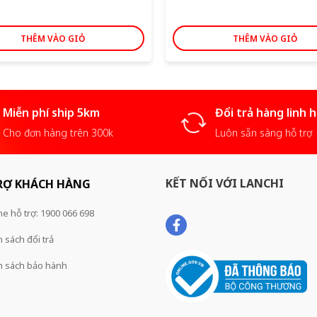
là:
tại
58,000 ₫.
là:
51,000 ₫.
THÊM VÀO GIỎ
THÊM VÀO GIỎ
Miễn phí ship 5km
Đổi trả hàng linh 
Cho đơn hàng trên 300k
Luôn sẵn sàng hỗ trợ
KẾT NỐI VỚI LANCHI
RỢ KHÁCH HÀNG
ne hỗ trợ: 1900 066 698
 sách đổi trả
h sách bảo hành