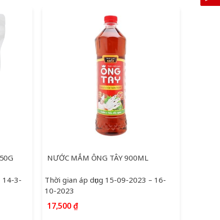
-12%
150G
NƯỚC MẮM ÔNG TÂY 900ML
DẦU ĂN
– 14-3-
Thời gian áp dụng 15-09-2023 – 16-
Thời gi
10-2023
2024
Giá
17,500
₫
107,0
gốc
122,000