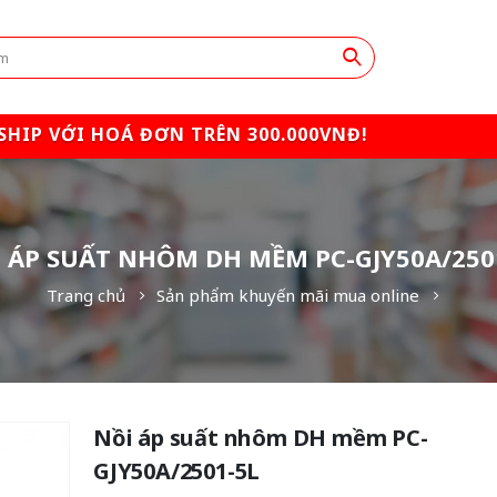
SHIP VỚI HOÁ ĐƠN TRÊN 300.000VNĐ!
 ÁP SUẤT NHÔM DH MỀM PC-GJY50A/250
Trang chủ
Sản phẩm khuyến mãi mua online
Nồi áp suất nhôm DH mềm PC-
GJY50A/2501-5L