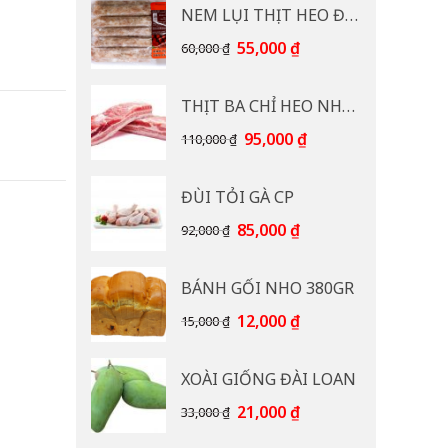
NEM LỤI THỊT HEO ĐB CP 400G
Giá
Giá
55,000
₫
60,000
₫
gốc
hiện
là:
tại
THỊT BA CHỈ HEO NHẠP KHẨU
60,000 ₫.
là:
55,000 ₫.
Giá
Giá
95,000
₫
110,000
₫
gốc
hiện
là:
tại
ĐÙI TỎI GÀ CP
110,000 ₫.
là:
95,000 ₫.
Giá
Giá
85,000
₫
92,000
₫
gốc
hiện
là:
tại
BÁNH GỐI NHO 380GR
92,000 ₫.
là:
85,000 ₫.
Giá
Giá
12,000
₫
15,000
₫
gốc
hiện
là:
tại
XOÀI GIỐNG ĐÀI LOAN
15,000 ₫.
là:
12,000 ₫.
Giá
Giá
21,000
₫
33,000
₫
gốc
hiện