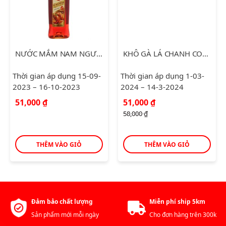
NƯỚC MẮM NAM NGƯ NHÃN VÀNG 650ML
KHÔ GÀ LÁ CHANH COOKY 150G
Thời gian áp dụng 15-09-
Thời gian áp dụng 1-03-
2023 – 16-10-2023
2024 – 14-3-2024
Giá
Giá
51,000
₫
51,000
₫
gốc
hiện
58,000
₫
là:
tại
58,000 ₫.
là:
51,000 ₫.
THÊM VÀO GIỎ
THÊM VÀO GIỎ
Đảm bảo chất lượng
Miễn phí ship 5km
Sản phẩm mới mỗi ngày
Cho đơn hàng trên 300k