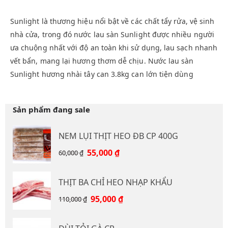
Sunlight là thương hiệu nổi bật về các chất tẩy rửa, vệ sinh
nhà cửa, trong đó nước lau sàn Sunlight được nhiều người
ưa chuộng nhất với độ an toàn khi sử dụng, lau sạch nhanh
vết bẩn, mang lại hương thơm dễ chịu. Nước lau sàn
Sunlight hương nhài tây can 3.8kg can lớn tiện dùng
Sản phẩm đang sale
NEM LỤI THỊT HEO ĐB CP 400G
Giá
Giá
55,000
₫
60,000
₫
gốc
hiện
là:
tại
THỊT BA CHỈ HEO NHẠP KHẨU
60,000 ₫.
là:
55,000 ₫.
Giá
Giá
95,000
₫
110,000
₫
gốc
hiện
là:
tại