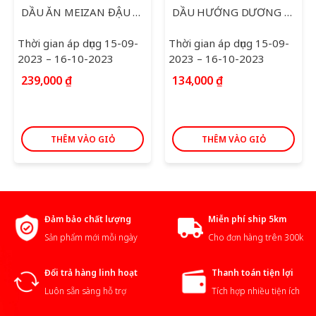
DẦU ĂN MEIZAN ĐẬU NÀNH 5L
DẦU HƯỚNG DƯƠNG SIMPLY 2L
Thời gian áp dụng 15-09-
Thời gian áp dụng 15-09-
2023 – 16-10-2023
2023 – 16-10-2023
239,000
₫
134,000
₫
THÊM VÀO GIỎ
THÊM VÀO GIỎ
Đảm bảo chất lượng
Miễn phí ship 5km
Sản phẩm mới mỗi ngày
Cho đơn hàng trên 300k
Đổi trả hàng linh hoạt
Thanh toán tiện lợi
Luôn sẵn sàng hỗ trợ
Tích hợp nhiều tiện ích