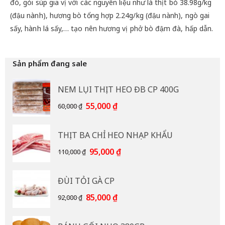
đó, gói súp gia vị với các nguyên liệu như là thịt bò 38.98g/kg
(đậu nành), hương bò tổng hợp 2.24g/kg (đậu nành), ngò gai
sấy, hành lá sấy,… tạo nên hương vị phở bò đậm đà, hấp dẫn.
Sản phẩm đang sale
NEM LỤI THỊT HEO ĐB CP 400G
Giá
Giá
55,000
₫
60,000
₫
gốc
hiện
là:
tại
THỊT BA CHỈ HEO NHẠP KHẨU
60,000 ₫.
là:
55,000 ₫.
Giá
Giá
95,000
₫
110,000
₫
gốc
hiện
là:
tại
ĐÙI TỎI GÀ CP
110,000 ₫.
là:
95,000 ₫.
Giá
Giá
85,000
₫
92,000
₫
gốc
hiện
là:
tại