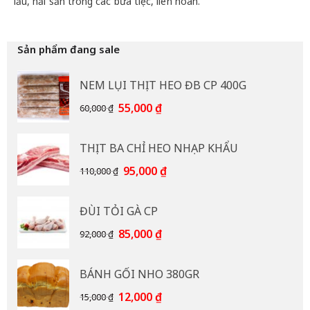
lẩu, hải sản trong các bữa tiệc, liên hoan.
Sản phẩm đang sale
NEM LỤI THỊT HEO ĐB CP 400G
Giá
Giá
55,000
₫
60,000
₫
gốc
hiện
là:
tại
THỊT BA CHỈ HEO NHẠP KHẨU
60,000 ₫.
là:
55,000 ₫.
Giá
Giá
95,000
₫
110,000
₫
gốc
hiện
là:
tại
ĐÙI TỎI GÀ CP
110,000 ₫.
là:
95,000 ₫.
Giá
Giá
85,000
₫
92,000
₫
gốc
hiện
là:
tại
BÁNH GỐI NHO 380GR
92,000 ₫.
là:
85,000 ₫.
Giá
Giá
12,000
₫
15,000
₫
gốc
hiện