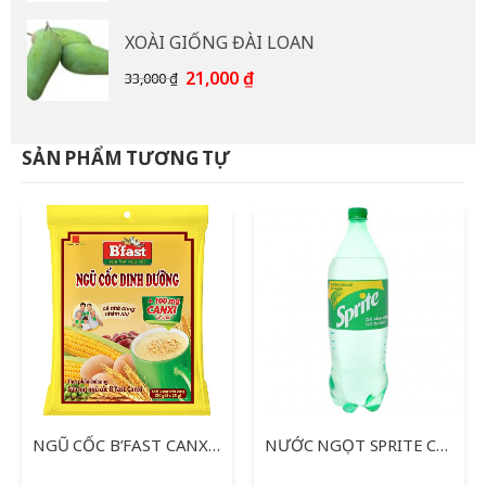
là:
tại
XOÀI GIỐNG ĐÀI LOAN
15,000 ₫.
là:
12,000 ₫.
Giá
Giá
21,000
₫
33,000
₫
gốc
hiện
là:
tại
33,000 ₫.
là:
SẢN PHẨM TƯƠNG TỰ
21,000 ₫.
NGŨ CỐC B’FAST CANXI 20 GÓI
NƯỚC NGỌT SPRITE CHAI 1.5L