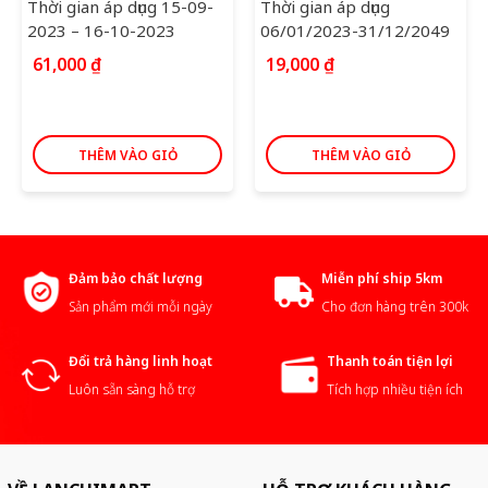
Thời gian áp dụng 15-09-
Thời gian áp dụng
2023 – 16-10-2023
06/01/2023-31/12/2049
61,000
₫
19,000
₫
THÊM VÀO GIỎ
THÊM VÀO GIỎ
Đảm bảo chất lượng
Miễn phí ship 5km
Sản phẩm mới mỗi ngày
Cho đơn hàng trên 300k
Đổi trả hàng linh hoạt
Thanh toán tiện lợi
Luôn sẵn sàng hỗ trợ
Tích hợp nhiều tiện ích