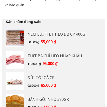
và bảo quản.
Sản phẩm đang sale
NEM LỤI THỊT HEO ĐB CP 400G
Giá
Giá
55,000
₫
60,000
₫
gốc
hiện
là:
tại
THỊT BA CHỈ HEO NHẠP KHẨU
60,000 ₫.
là:
55,000 ₫.
Giá
Giá
95,000
₫
110,000
₫
gốc
hiện
là:
tại
ĐÙI TỎI GÀ CP
110,000 ₫.
là:
95,000 ₫.
Giá
Giá
85,000
₫
92,000
₫
gốc
hiện
là:
tại
BÁNH GỐI NHO 380GR
92,000 ₫.
là:
85,000 ₫.
Giá
Giá