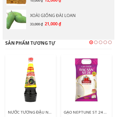
12,000
₫
15,000
₫
gốc
hiện
là:
tại
XOÀI GIỐNG ĐÀI LOAN
15,000 ₫.
là:
12,000 ₫.
Giá
Giá
21,000
₫
33,000
₫
gốc
hiện
là:
tại
33,000 ₫.
là:
SẢN PHẨM TƯƠNG TỰ
21,000 ₫.
NƯỚC TƯƠNG ĐẬU NÀNH MAGGI 700ML
GẠO NEPTUNE ST 24 TÚI 5KG