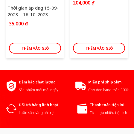
204,000
₫
Thời gian áp dụng 15-09-
2023 – 16-10-2023
35,000
₫
THÊM VÀO GIỎ
THÊM VÀO GIỎ
Đảm bảo chất lượng
Miễn phí ship 5km
Sản phẩm mới mỗi ngày
Cho đơn hàng trên 300k
Đổi trả hàng linh hoạt
Thanh toán tiện lợi
Luôn sẵn sàng hỗ trợ
Tích hợp nhiều tiện ích