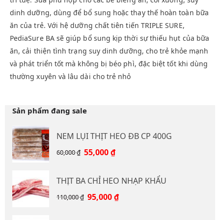
dinh dưỡng, dùng để bổ sung hoặc thay thế hoàn toàn bữa
ăn của trẻ. Với hệ dưỡng chất tiên tiến TRIPLE SURE,
PediaSure BA sẽ giúp bổ sung kịp thời sự thiếu hụt của bữa
ăn, cải thiện tình trạng suy dinh dưỡng, cho trẻ khỏe mạnh
và phát triển tốt mà không bị béo phì, đặc biệt tốt khi dùng
thường xuyên và lâu dài cho trẻ nhỏ
Sản phẩm đang sale
NEM LỤI THỊT HEO ĐB CP 400G
Giá
Giá
55,000
₫
60,000
₫
gốc
hiện
là:
tại
THỊT BA CHỈ HEO NHẠP KHẨU
60,000 ₫.
là:
55,000 ₫.
Giá
Giá
95,000
₫
110,000
₫
gốc
hiện
là:
tại