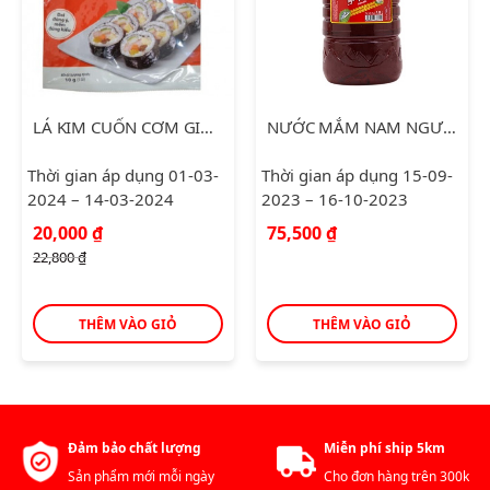
LÁ KIM CUỐN CƠM GIMBAB 10G
NƯỚC MẮM NAM NGƯ SIÊU TIẾT KIỆM 4.8L
Thời gian áp dụng 01-03-
Thời gian áp dụng 15-09-
2024 – 14-03-2024
2023 – 16-10-2023
Giá
Giá
20,000
₫
75,500
₫
gốc
hiện
22,800
₫
là:
tại
22,800 ₫.
là:
20,000 ₫.
THÊM VÀO GIỎ
THÊM VÀO GIỎ
Đảm bảo chất lượng
Miễn phí ship 5km
Sản phẩm mới mỗi ngày
Cho đơn hàng trên 300k