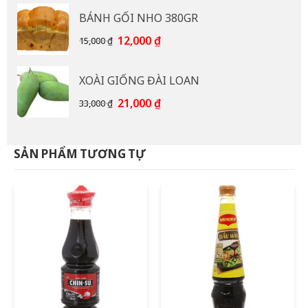
là:
tại
BÁNH GỐI NHO 380GR
92,000 ₫.
là:
85,000 ₫.
Giá
Giá
12,000
₫
15,000
₫
gốc
hiện
là:
tại
XOÀI GIỐNG ĐÀI LOAN
15,000 ₫.
là:
12,000 ₫.
Giá
Giá
21,000
₫
33,000
₫
gốc
hiện
là:
tại
33,000 ₫.
là:
SẢN PHẨM TƯƠNG TỰ
21,000 ₫.