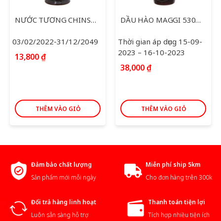
NƯỚC TƯƠNG CHINSU TỎI ỚT 250ML
DẦU HÀO MAGGI 530ML
03/02/2022-31/12/2049
Thời gian áp dụng 15-09-
2023 – 16-10-2023
13,800
₫
38,000
₫
THÊM VÀO GIỎ
THÊM VÀO GIỎ
Đảm bảo chất lượng
Miễn phí ship 5km
Sản phẩm mới mỗi ngày
Cho đơn hàng trên 300k
Đổi trả hàng linh hoạt
Thanh toán tiện lợi
Luôn sẵn sàng hỗ trợ
Tích hợp nhiều tiện ích