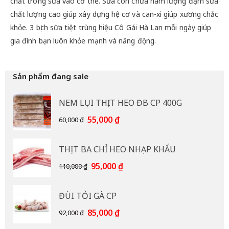
chất trong sữa vào cơ thể. Sữa còn chứa hàm lượng đạm sữa
chất lượng cao giúp xây dựng hệ cơ và can-xi giúp xương chắc
khỏe. 3 bịch sữa tiệt trùng hiệu Cô Gái Hà Lan mỗi ngày giúp
gia đình bạn luôn khỏe mạnh và năng động.
Sản phẩm đang sale
NEM LỤI THỊT HEO ĐB CP 400G
Giá
Giá
55,000
₫
60,000
₫
gốc
hiện
là:
tại
THỊT BA CHỈ HEO NHẠP KHẨU
60,000 ₫.
là:
55,000 ₫.
Giá
Giá
95,000
₫
110,000
₫
gốc
hiện
là:
tại
ĐÙI TỎI GÀ CP
110,000 ₫.
là:
95,000 ₫.
Giá
Giá
85,000
₫
92,000
₫
gốc
hiện