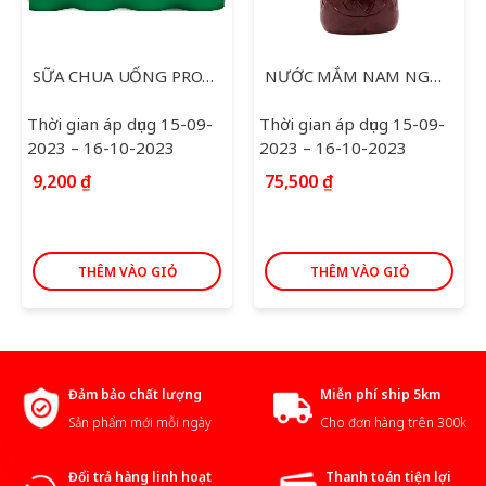
SỮA CHUA UỐNG PROBI VINAMILK CÓ ĐƯỜNG 130ML
NƯỚC MẮM NAM NGƯ SIÊU TIẾT KIỆM 4.8L
Thời gian áp dụng 15-09-
Thời gian áp dụng 15-09-
2023 – 16-10-2023
2023 – 16-10-2023
9,200
₫
75,500
₫
THÊM VÀO GIỎ
THÊM VÀO GIỎ
Đảm bảo chất lượng
Miễn phí ship 5km
Sản phẩm mới mỗi ngày
Cho đơn hàng trên 300k
Đổi trả hàng linh hoạt
Thanh toán tiện lợi