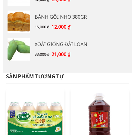
gốc
hiện
là:
tại
BÁNH GỐI NHO 380GR
92,000 ₫.
là:
85,000 ₫.
Giá
Giá
12,000
₫
15,000
₫
gốc
hiện
là:
tại
XOÀI GIỐNG ĐÀI LOAN
15,000 ₫.
là:
12,000 ₫.
Giá
Giá
21,000
₫
33,000
₫
gốc
hiện
là:
tại
33,000 ₫.
là:
SẢN PHẨM TƯƠNG TỰ
21,000 ₫.