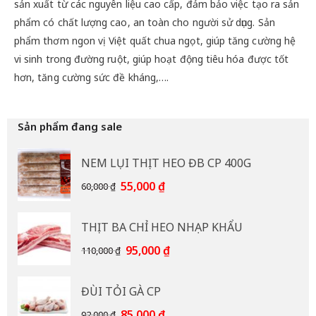
sản xuất từ các nguyên liệu cao cấp, đảm bảo việc tạo ra sản
phẩm có chất lượng cao, an toàn cho người sử dụng. Sản
phẩm thơm ngon vị Việt quất chua ngọt, giúp tăng cường hệ
vi sinh trong đường ruột, giúp hoạt động tiêu hóa được tốt
hơn, tăng cường sức đề kháng,….
Sản phẩm đang sale
NEM LỤI THỊT HEO ĐB CP 400G
Giá
Giá
55,000
₫
60,000
₫
gốc
hiện
là:
tại
THỊT BA CHỈ HEO NHẠP KHẨU
60,000 ₫.
là:
55,000 ₫.
Giá
Giá
95,000
₫
110,000
₫
gốc
hiện
là:
tại
ĐÙI TỎI GÀ CP
110,000 ₫.
là:
95,000 ₫.
Giá
Giá
85,000
₫
92,000
₫