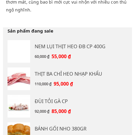
thơm mát, cùng bao bì mới cực vui nhộn với nhiều con thú
ngộ nghĩnh.
Sản phẩm đang sale
NEM LỤI THỊT HEO ĐB CP 400G
Giá
Giá
55,000
₫
60,000
₫
gốc
hiện
là:
tại
THỊT BA CHỈ HEO NHẠP KHẨU
60,000 ₫.
là:
55,000 ₫.
Giá
Giá
95,000
₫
110,000
₫
gốc
hiện
là:
tại
ĐÙI TỎI GÀ CP
110,000 ₫.
là:
95,000 ₫.
Giá
Giá
85,000
₫
92,000
₫
gốc
hiện
là:
tại
BÁNH GỐI NHO 380GR
92,000 ₫.
là: