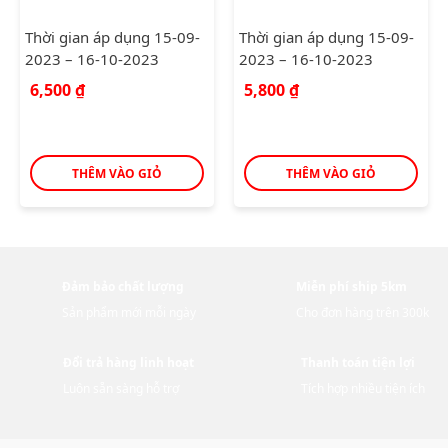
Thời gian áp dụng 15-09-
Thời gian áp dụng 15-09-
2023 – 16-10-2023
2023 – 16-10-2023
6,500
₫
5,800
₫
THÊM VÀO GIỎ
THÊM VÀO GIỎ
Đảm bảo chất lượng
Miễn phí ship 5km
Sản phẩm mới mỗi ngày
Cho đơn hàng trên 300k
Đổi trả hàng linh hoạt
Thanh toán tiện lợi
Luôn sẵn sàng hỗ trợ
Tích hợp nhiều tiện ích