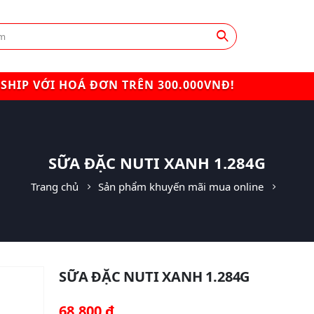
SHIP VỚI HOÁ ĐƠN TRÊN 300.000VNĐ!
SỮA ĐẶC NUTI XANH 1.284G
Trang chủ
Sản phẩm khuyến mãi mua online
SỮA ĐẶC NUTI XANH 1.284G
68,800
₫