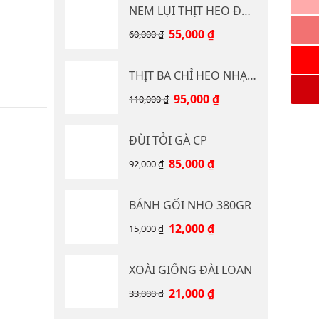
NEM LỤI THỊT HEO ĐB CP 400G
Giá
Giá
55,000
₫
60,000
₫
gốc
hiện
là:
tại
THỊT BA CHỈ HEO NHẠP KHẨU
60,000 ₫.
là:
55,000 ₫.
Giá
Giá
95,000
₫
110,000
₫
gốc
hiện
là:
tại
ĐÙI TỎI GÀ CP
110,000 ₫.
là:
95,000 ₫.
Giá
Giá
85,000
₫
92,000
₫
gốc
hiện
là:
tại
BÁNH GỐI NHO 380GR
92,000 ₫.
là:
85,000 ₫.
Giá
Giá
12,000
₫
15,000
₫
gốc
hiện
là:
tại
XOÀI GIỐNG ĐÀI LOAN
15,000 ₫.
là:
12,000 ₫.
Giá
Giá
21,000
₫
33,000
₫
gốc
hiện