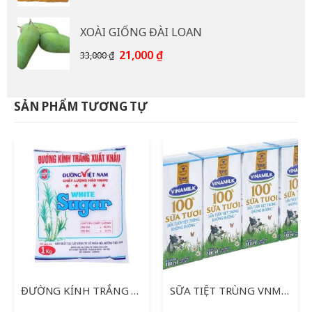
gốc
hiện
là:
tại
XOÀI GIỐNG ĐÀI LOAN
15,000 ₫.
là:
12,000 ₫.
Giá
Giá
21,000
₫
33,000
₫
gốc
hiện
là:
tại
33,000 ₫.
là:
SẢN PHẨM TƯƠNG TỰ
21,000 ₫.
ĐƯỜNG KÍNH TRẮNG XUẤT KHẨU 1KG
SỮA TIỆT TRÙNG VNM ÍT ĐƯỜNG 100% 180ML*4