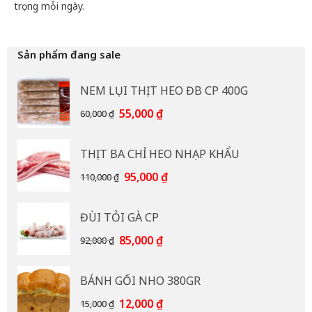
trọng mỗi ngày.
Sản phẩm đang sale
NEM LỤI THỊT HEO ĐB CP 400G
Giá
Giá
55,000
₫
60,000
₫
gốc
hiện
là:
tại
THỊT BA CHỈ HEO NHẠP KHẨU
60,000 ₫.
là:
55,000 ₫.
Giá
Giá
95,000
₫
110,000
₫
gốc
hiện
là:
tại
ĐÙI TỎI GÀ CP
110,000 ₫.
là:
95,000 ₫.
Giá
Giá
85,000
₫
92,000
₫
gốc
hiện
là:
tại
BÁNH GỐI NHO 380GR
92,000 ₫.
là:
85,000 ₫.
Giá
Giá
12,000
₫
15,000
₫