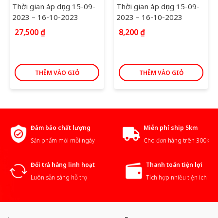
Thời gian áp dụng 15-09-
Thời gian áp dụng 15-09-
2023 – 16-10-2023
2023 – 16-10-2023
27,500
₫
8,200
₫
THÊM VÀO GIỎ
THÊM VÀO GIỎ
Đảm bảo chất lượng
Miễn phí ship 5km
Sản phẩm mới mỗi ngày
Cho đơn hàng trên 300k
Đổi trả hàng linh hoạt
Thanh toán tiện lợi
Luôn sẵn sàng hỗ trợ
Tích hợp nhiều tiện ích