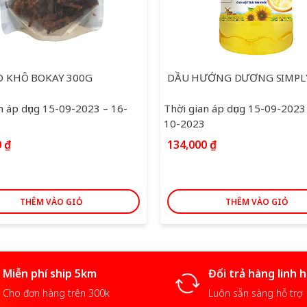
Ò KHÔ BOKAY 300G
DẦU HƯỚNG DƯƠNG SIMPLY
n áp dụng 15-09-2023 – 16-
Thời gian áp dụng 15-09-2023
10-2023
0
₫
134,000
₫
THÊM VÀO GIỎ
THÊM VÀO GIỎ
Miễn phí ship 5km
Đổi trả hàng linh 
Cho đơn hàng trên 300k
Luôn sẵn sàng hỗ trợ