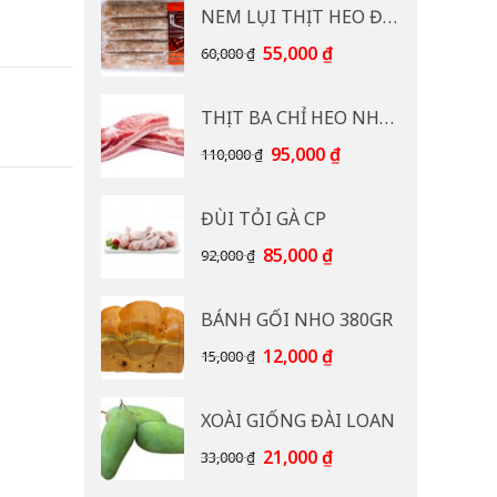
NEM LỤI THỊT HEO ĐB CP 400G
Giá
Giá
55,000
₫
60,000
₫
gốc
hiện
là:
tại
THỊT BA CHỈ HEO NHẠP KHẨU
60,000 ₫.
là:
55,000 ₫.
Giá
Giá
95,000
₫
110,000
₫
gốc
hiện
là:
tại
ĐÙI TỎI GÀ CP
110,000 ₫.
là:
95,000 ₫.
Giá
Giá
85,000
₫
92,000
₫
gốc
hiện
là:
tại
BÁNH GỐI NHO 380GR
92,000 ₫.
là:
85,000 ₫.
Giá
Giá
12,000
₫
15,000
₫
gốc
hiện
là:
tại
XOÀI GIỐNG ĐÀI LOAN
15,000 ₫.
là:
12,000 ₫.
Giá
Giá
21,000
₫
33,000
₫
gốc
hiện