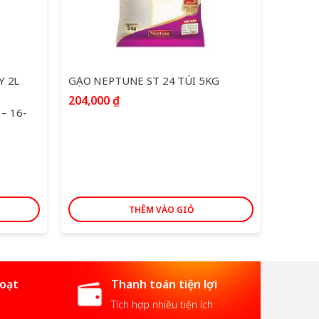
 2L
GẠO NEPTUNE ST 24 TÚI 5KG
DẦU Ă
204,000
₫
 – 16-
Thời gi
10-202
285,0
THÊM VÀO GIỎ
hoạt
Thanh toán tiện lợi
Tích hợp nhiều tiện ích