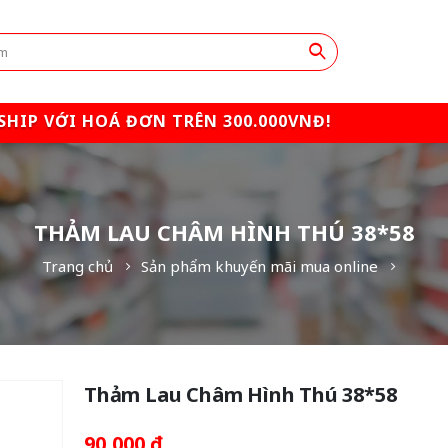
SHIP VỚI HOÁ ĐƠN TRÊN 300.000VNĐ!
THẢM LAU CHÂM HÌNH THÚ 38*58
Trang chủ
Sản phẩm khuyến mãi mua online
Thảm Lau Châm Hình Thú 38*58
90,000
₫