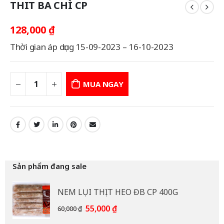
THIT BA CHÌ CP
128,000
₫
Thời gian áp dụng 15-09-2023 – 16-10-2023
MUA NGAY
Sản phẩm đang sale
NEM LỤI THỊT HEO ĐB CP 400G
Giá
Giá
55,000
₫
60,000
₫
gốc
hiện