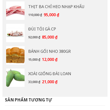
là:
tại
THỊT BA CHỈ HEO NHẠP KHẨU
60,000 ₫.
là:
55,000 ₫.
Giá
Giá
95,000
₫
110,000
₫
gốc
hiện
là:
tại
ĐÙI TỎI GÀ CP
110,000 ₫.
là:
95,000 ₫.
Giá
Giá
85,000
₫
92,000
₫
gốc
hiện
là:
tại
BÁNH GỐI NHO 380GR
92,000 ₫.
là:
85,000 ₫.
Giá
Giá
12,000
₫
15,000
₫
gốc
hiện
là:
tại
XOÀI GIỐNG ĐÀI LOAN
15,000 ₫.
là:
12,000 ₫.
Giá
Giá
21,000
₫
33,000
₫
gốc
hiện
là:
tại
33,000 ₫.
là:
SẢN PHẨM TƯƠNG TỰ
21,000 ₫.