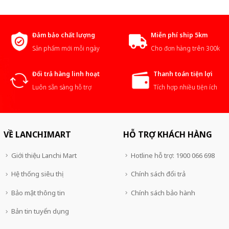
Đảm bảo chất lượng
Miễn phí ship 5km
Sản phẩm mới mỗi ngày
Cho đơn hàng trên 300k
Đổi trả hàng linh hoạt
Thanh toán tiện lợi
Luôn sẵn sàng hỗ trợ
Tích hợp nhiều tiện ích
VỀ LANCHIMART
HỖ TRỢ KHÁCH HÀNG
Giới thiệu Lanchi Mart
Hotline hỗ trợ: 1900 066 698
Hệ thống siêu thị
Chính sách đổi trả
Bảo mật thông tin
Chính sách bảo hành
Bản tin tuyển dụng