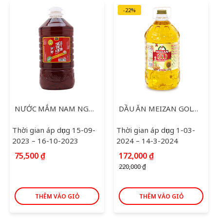
-22%
NƯỚC MẮM NAM NGƯ SIÊU TIẾT KIỆM 4.8L
DẦU ĂN MEIZAN GOLD 5L
Thời gian áp dụng 15-09-
Thời gian áp dụng 1-03-
2023 – 16-10-2023
2024 – 14-3-2024
Giá
Giá
75,500
₫
172,000
₫
gốc
hiện
220,000
₫
là:
tại
220,000 ₫.
là:
172,000 ₫.
THÊM VÀO GIỎ
THÊM VÀO GIỎ