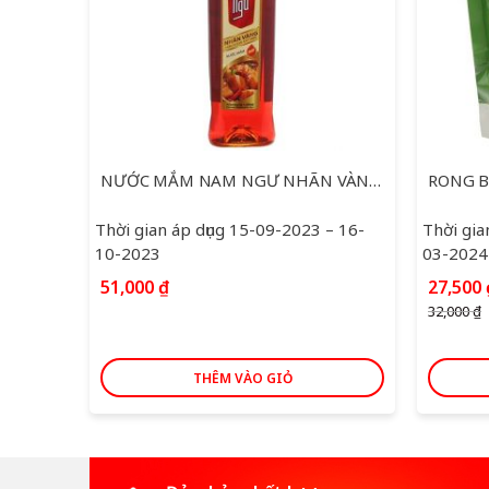
NƯỚC MẮM NAM NGƯ NHÃN VÀNG 650ML
Thời gian áp dụng 15-09-2023 – 16-
Thời gia
10-2023
03-2024
Giá
51,000
₫
27,500
gốc
32,000
₫
là:
32,000
THÊM VÀO GIỎ