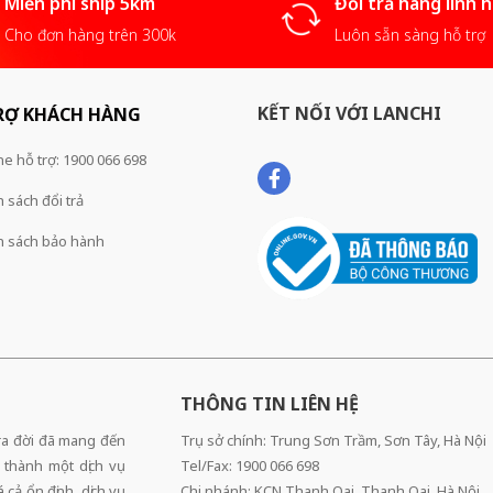
Miễn phí ship 5km
Đổi trả hàng linh 
Cho đơn hàng trên 300k
Luôn sẵn sàng hỗ trợ
KẾT NỐI VỚI LANCHI
RỢ KHÁCH HÀNG
ne hỗ trợ: 1900 066 698
 sách đổi trả
h sách bảo hành
THÔNG TIN LIÊN HỆ
 ra đời đã mang đến
Trụ sở chính: Trung Sơn Trầm, Sơn Tây, Hà Nội
 thành một dịch vụ
Tel/Fax: 1900 066 698
cả ổn định, dịch vụ
Chi nhánh: KCN Thanh Oai, Thanh Oai, Hà Nội