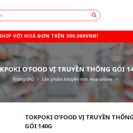
SHIP VỚI HOÁ ĐƠN TRÊN 300.000VNĐ!
KPOKI O’FOOD VỊ TRUYỀN THỐNG GÓI 1
Trang chủ
Sản phẩm khuyến mãi mua online
TOKPOKI O’FOOD VỊ TRUYỀN THỐN
GÓI 140G