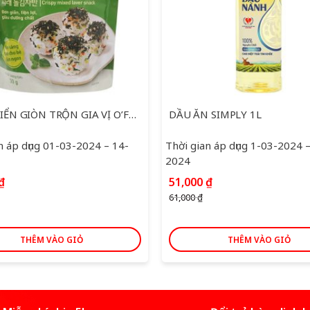
RONG BIỂN GIÒN TRỘN GIA VỊ O’FOOG 30G
DẦU ĂN SIMPLY 1L
n áp dụng 01-03-2024 – 14-
Thời gian áp dụng 1-03-2024 
2024
Giá
Giá
Giá
₫
51,000
₫
hiện
gốc
hiện
61,000
₫
tại
là:
tại
 ₫.
là:
61,000 ₫.
là:
27,500 ₫.
51,000 ₫.
THÊM VÀO GIỎ
THÊM VÀO GIỎ