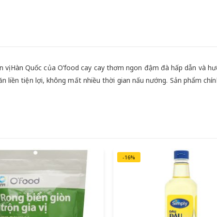
n vị Hàn Quốc của O’food cay cay thơm ngon đậm đà hấp dẫn và h
ăn liền tiện lợi, không mất nhiều thời gian nấu nướng. Sản phẩm chí
-16%