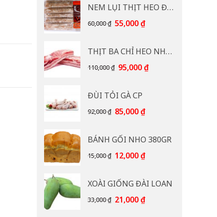
NEM LỤI THỊT HEO ĐB CP 400G
Giá
Giá
55,000
₫
60,000
₫
gốc
hiện
là:
tại
THỊT BA CHỈ HEO NHẠP KHẨU
60,000 ₫.
là:
55,000 ₫.
Giá
Giá
95,000
₫
110,000
₫
gốc
hiện
là:
tại
ĐÙI TỎI GÀ CP
110,000 ₫.
là:
95,000 ₫.
Giá
Giá
85,000
₫
92,000
₫
gốc
hiện
là:
tại
BÁNH GỐI NHO 380GR
92,000 ₫.
là:
85,000 ₫.
Giá
Giá
12,000
₫
15,000
₫
gốc
hiện
là:
tại
XOÀI GIỐNG ĐÀI LOAN
15,000 ₫.
là:
12,000 ₫.
Giá
Giá
21,000
₫
33,000
₫
gốc
hiện