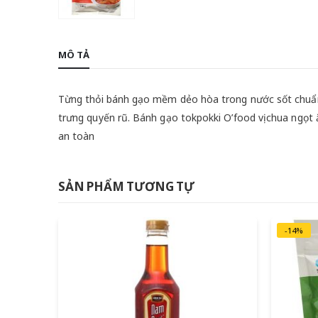
MÔ TẢ
Từng thỏi bánh gạo mềm dẻo hòa trong nước sốt chuẩ
trưng quyến rũ. Bánh gạo tokpokki O’food vị chua ngọt 
an toàn
SẢN PHẨM TƯƠNG TỰ
-14%