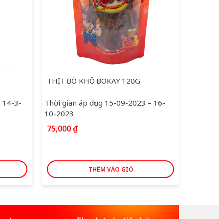
THỊT BÒ KHÔ BOKAY 120G
– 14-3-
Thời gian áp dụng 15-09-2023 – 16-
Thời gi
10-2023
10-202
75,000
₫
63,00
THÊM VÀO GIỎ