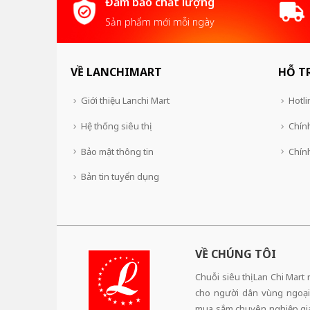
Đảm bảo chất lượng
Sản phẩm mới mỗi ngày
VỀ LANCHIMART
HỖ T
Giới thiệu Lanchi Mart
Hotli
Hệ thống siêu thị
Chính
Bảo mật thông tin
Chín
Bản tin tuyển dụng
VỀ CHÚNG TÔI
Chuỗi siêu thị Lan Chi Mart
cho người dân vùng ngoại
mua sắm chuyên nghiệp,giá 