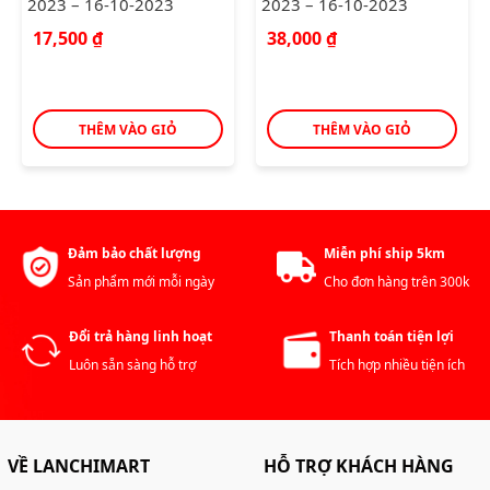
2023 – 16-10-2023
2023 – 16-10-2023
17,500
₫
38,000
₫
THÊM VÀO GIỎ
THÊM VÀO GIỎ
Đảm bảo chất lượng
Miễn phí ship 5km
Sản phẩm mới mỗi ngày
Cho đơn hàng trên 300k
Đổi trả hàng linh hoạt
Thanh toán tiện lợi
Luôn sẵn sàng hỗ trợ
Tích hợp nhiều tiện ích
VỀ LANCHIMART
HỖ TRỢ KHÁCH HÀNG