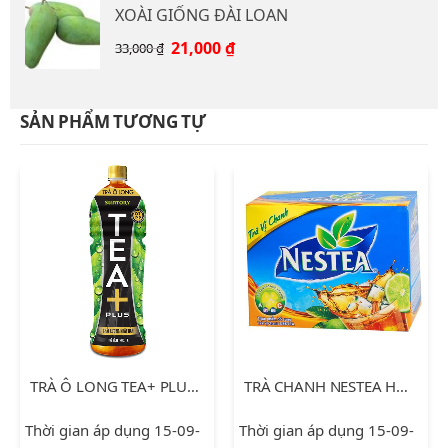
XOÀI GIỐNG ĐÀI LOAN
15,000 ₫.
là:
12,000 ₫.
Giá
Giá
21,000
₫
33,000
₫
gốc
hiện
là:
tại
33,000 ₫.
là:
SẢN PHẨM TƯƠNG TỰ
21,000 ₫.
TRÀ Ô LONG TEA+ PLUS 1L
TRÀ CHANH NESTEA HỘP 18 GÓI
Thời gian áp dụng 15-09-
Thời gian áp dụng 15-09-