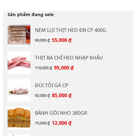
Sản phẩm đang sale
NEM LỤI THỊT HEO ĐB CP 400G
Giá
Giá
55,000
₫
60,000
₫
gốc
hiện
là:
tại
THỊT BA CHỈ HEO NHẠP KHẨU
60,000 ₫.
là:
55,000 ₫.
Giá
Giá
95,000
₫
110,000
₫
gốc
hiện
là:
tại
ĐÙI TỎI GÀ CP
110,000 ₫.
là:
95,000 ₫.
Giá
Giá
85,000
₫
92,000
₫
gốc
hiện
là:
tại
BÁNH GỐI NHO 380GR
92,000 ₫.
là:
85,000 ₫.
Giá
Giá
12,000
₫
15,000
₫
gốc
hiện
là:
tại