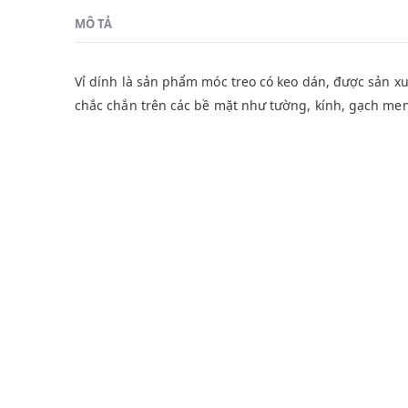
MÔ TẢ
Vỉ dính là sản phẩm móc treo có keo dán, được sản xu
chắc chắn trên các bề mặt như tường, kính, gạch men
gây ảnh hưởng đến bề mặt tường khi tháo gỡ.
SẢN PHẨM TƯƠNG TỰ