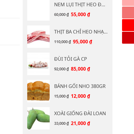
NEM LỤI THỊT HEO ĐB CP 400G
Giá
Giá
55,000
₫
60,000
₫
gốc
hiện
là:
tại
THỊT BA CHỈ HEO NHẠP KHẨU
60,000 ₫.
là:
55,000 ₫.
Giá
Giá
95,000
₫
110,000
₫
gốc
hiện
là:
tại
ĐÙI TỎI GÀ CP
110,000 ₫.
là:
95,000 ₫.
Giá
Giá
85,000
₫
92,000
₫
gốc
hiện
là:
tại
BÁNH GỐI NHO 380GR
92,000 ₫.
là:
85,000 ₫.
Giá
Giá
12,000
₫
15,000
₫
gốc
hiện
là:
tại
XOÀI GIỐNG ĐÀI LOAN
15,000 ₫.
là:
12,000 ₫.
Giá
Giá
21,000
₫
33,000
₫
gốc
hiện