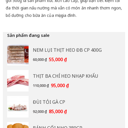
gói 500g là sản phẩm xúc xích cao cấp, giúp bạn tiết kiệm tối
đa thời gian nấu nướng mà vẫn có món ăn nhanh thơm ngon,
bổ dưỡng cho bữa ăn của mọi gia đình.
Sản phẩm đang sale
NEM LỤI THỊT HEO ĐB CP 400G
Giá
Giá
55,000
₫
60,000
₫
gốc
hiện
là:
tại
THỊT BA CHỈ HEO NHẠP KHẨU
60,000 ₫.
là:
55,000 ₫.
Giá
Giá
95,000
₫
110,000
₫
gốc
hiện
là:
tại
ĐÙI TỎI GÀ CP
110,000 ₫.
là:
95,000 ₫.
Giá
Giá
85,000
₫
92,000
₫
gốc
hiện
là:
tại