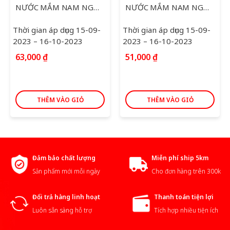
NƯỚC MẮM NAM NGƯ PHÚ QUỐC 500ML
NƯỚC MẮM NAM NGƯ NHÃN VÀNG 650ML
Thời gian áp dụng 15-09-
Thời gian áp dụng 15-09-
2023 – 16-10-2023
2023 – 16-10-2023
63,000
₫
51,000
₫
THÊM VÀO GIỎ
THÊM VÀO GIỎ
Đảm bảo chất lượng
Miễn phí ship 5km
Sản phẩm mới mỗi ngày
Cho đơn hàng trên 300k
Đổi trả hàng linh hoạt
Thanh toán tiện lợi
Luôn sẵn sàng hỗ trợ
Tích hợp nhiều tiện ích