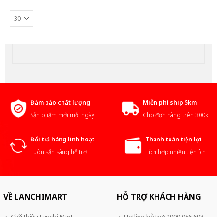
Đảm bảo chất lượng
Miễn phí ship 5km
Sản phẩm mới mỗi ngày
Cho đơn hàng trên 300k
Đổi trả hàng linh hoạt
Thanh toán tiện lợi
Luôn sẵn sàng hỗ trợ
Tích hợp nhiều tiện ích
VỀ LANCHIMART
HỖ TRỢ KHÁCH HÀNG
Giới thiệu Lanchi Mart
Hotline hỗ trợ: 1900 066 698