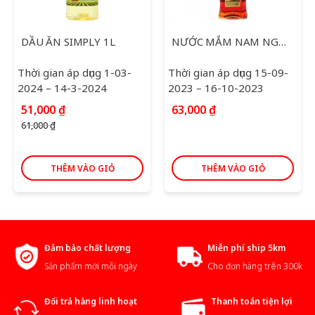
DẦU ĂN SIMPLY 1L
NƯỚC MẮM NAM NGƯ PHÚ QUỐC 500ML
Thời gian áp dụng 1-03-
Thời gian áp dụng 15-09-
2024 – 14-3-2024
2023 – 16-10-2023
Giá
Giá
51,000
₫
63,000
₫
gốc
hiện
61,000
₫
là:
tại
61,000 ₫.
là:
51,000 ₫.
THÊM VÀO GIỎ
THÊM VÀO GIỎ
Đảm bảo chất lượng
Miễn phí ship 5km
Sản phẩm mới mỗi ngày
Cho đơn hàng trên 300k
Đổi trả hàng linh hoạt
Thanh toán tiện lợi