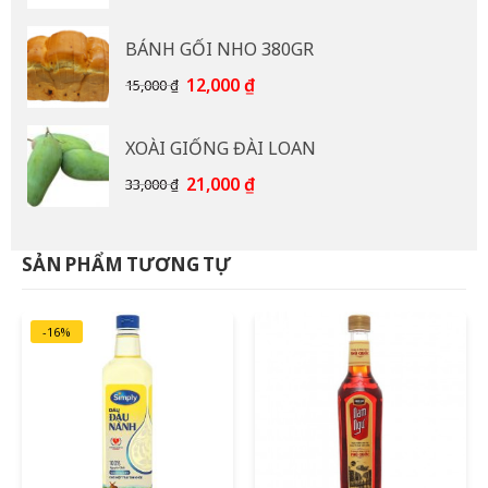
gốc
hiện
là:
tại
BÁNH GỐI NHO 380GR
92,000 ₫.
là:
85,000 ₫.
Giá
Giá
12,000
₫
15,000
₫
gốc
hiện
là:
tại
XOÀI GIỐNG ĐÀI LOAN
15,000 ₫.
là:
12,000 ₫.
Giá
Giá
21,000
₫
33,000
₫
gốc
hiện
là:
tại
33,000 ₫.
là:
SẢN PHẨM TƯƠNG TỰ
21,000 ₫.
-16%