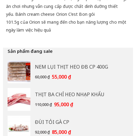
ăn chơi nhưng vẫn cung cấp được chất dinh dưỡng thiết
yếu. Bánh cream cheese Orion C’est Bon gói
101.5g của Orion sẽ mang đến cho bạn năng lượng cho một
ngày làm việc hiệu quả
Sản phẩm đang sale
NEM LỤI THỊT HEO ĐB CP 400G
Giá
Giá
55,000
₫
60,000
₫
gốc
hiện
là:
tại
THỊT BA CHỈ HEO NHẠP KHẨU
60,000 ₫.
là:
55,000 ₫.
Giá
Giá
95,000
₫
110,000
₫
gốc
hiện
là:
tại
ĐÙI TỎI GÀ CP
110,000 ₫.
là:
95,000 ₫.
Giá
Giá
85,000
₫
92,000
₫