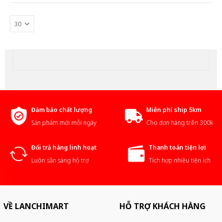
Đảm bảo chất lượng
Miễn phí ship 5km
Sản phẩm mới mỗi ngày
Cho đơn hàng trên 300k
Đổi trả hàng linh hoạt
Thanh toán tiện lợi
Luôn sẵn sàng hỗ trợ
Tích hợp nhiều tiện ích
VỀ LANCHIMART
HỖ TRỢ KHÁCH HÀNG