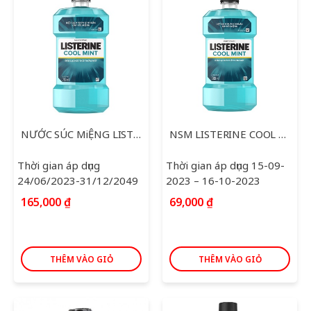
NSM LISTERINE COOL MINT 250ML BAC HA 500G
NƯỚC SÚC MiỆNG LISTERINE BẠC HÀ 750ML
Thời gian áp dụng 15-09-
Thời gian áp dụng
2023 – 16-10-2023
24/06/2023-31/12/2049
69,000
₫
165,000
₫
THÊM VÀO GIỎ
THÊM VÀO GIỎ